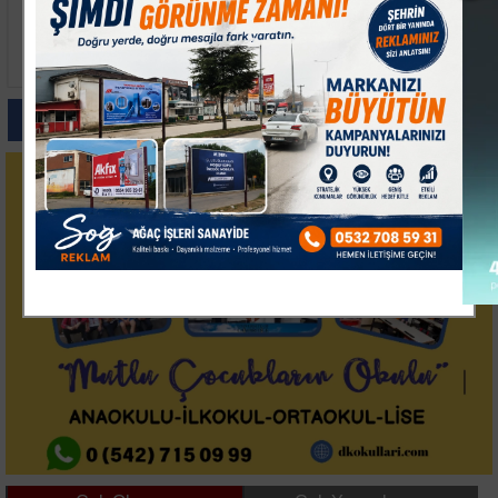
Gömeç'te 5.
Nübel'in Eski Antrenörü
Uluslararası Zeytindalı
Mihacic Beşiktaş İçin
Kültür Sanat ve Barış
Konuştu
Festivali Başladı
Paylas
Paylas
Paylas
Paylas
Paylas