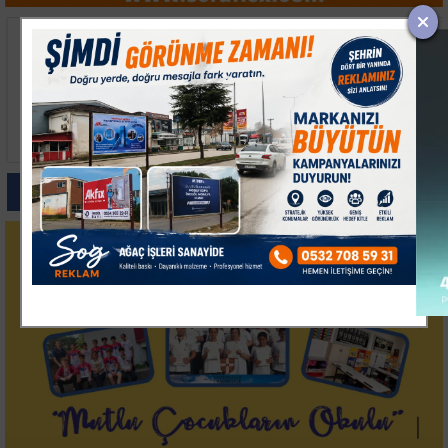
Bakan Memişoğlu
Yalova OSB ve
Çerkezköy'de Sağlık
Teknopark Litvanya'da
Ürünleri Tesislerini
İş Birliği Temaslarını
Ziyaret Etti
Tamamladı
Paylas
Paylas
Paylas
Paylas
Paylas