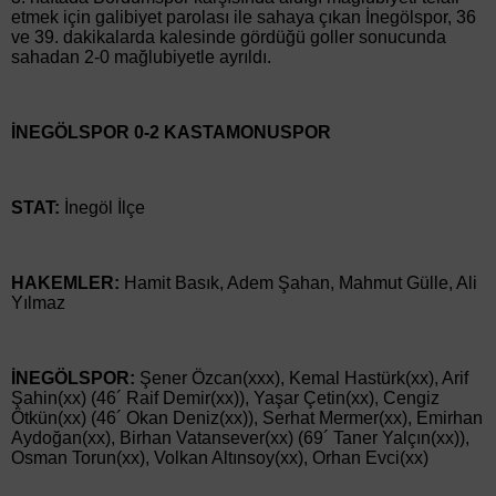
etmek için galibiyet parolası ile sahaya çıkan İnegölspor, 36
ve 39. dakikalarda kalesinde gördüğü goller sonucunda
sahadan 2-0 mağlubiyetle ayrıldı.
İNEGÖLSPOR 0-2 KASTAMONUSPOR
STAT:
İnegöl İlçe
HAKEMLER:
Hamit Basık, Adem Şahan, Mahmut Gülle, Ali
Yılmaz
İNEGÖLSPOR:
Şener Özcan(xxx), Kemal Hastürk(xx), Arif
Şahin(xx) (46´ Raif Demir(xx)), Yaşar Çetin(xx), Cengiz
Ötkün(xx) (46´ Okan Deniz(xx)), Serhat Mermer(xx), Emirhan
Aydoğan(xx), Birhan Vatansever(xx) (69´ Taner Yalçın(xx)),
Osman Torun(xx), Volkan Altınsoy(xx), Orhan Evci(xx)