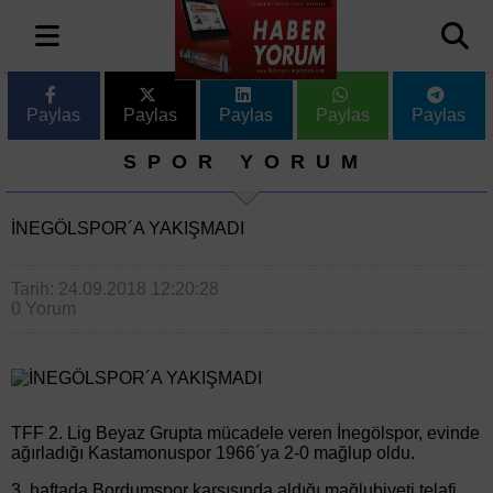
Paylas
Paylas
Paylas
Paylas
Paylas
SPOR YORUM
İNEGÖLSPOR´A YAKIŞMADI
Tarih: 24.09.2018 12:20:28
0 Yorum
TFF 2. Lig Beyaz Grupta mücadele veren İnegölspor, evinde
ağırladığı Kastamonuspor 1966´ya 2-0 mağlup oldu.
3. haftada Bordumspor karşısında aldığı mağlubiyeti telafi