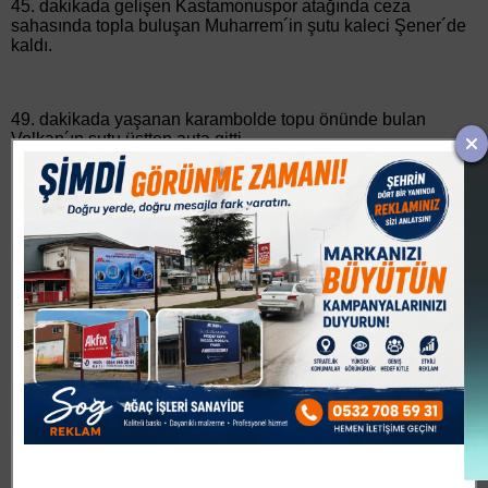
45. dakikada gelişen Kastamonuspor atağında ceza
sahasında topla buluşan Muharrem´in şutu kaleci Şener´de
kaldı.
49. dakikada yaşanan karambolde topu önünde bulan
Volkan´ın şutu üstten auta gitti.
65. dakikada gelişen İnegölspor´da Raif´in kafa ile indirdiği
topta kaleci ile karşı karşıya kalan Emirhan´ın şutunu kaleci
kornere çeldi.
79. dakikada Raif´in pasında ceza sahası içinde topla
buluşan Kemal´in şutu üstten auta gitti.
85. dakikada Okan´ın pasında ceza sahası içinde topla
buluşan Yaşar´ın şutu kalecide kaldı.