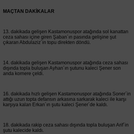
MAÇTAN DAKİKALAR
13. dakikada gelişen Kastamonuspor atağında sol kanattan
ceza sahası içine giren Şaban´ın pasında gelişine şut
çıkaran Abdulaziz´in topu direkten döndü.
14. dakikada gelişen Kastamonuspor atağında ceza sahası
dışında topla buluşan Ayhan´ın şutunu kaleci Şener son
anda kornere çeldi.
16. dakikada hızlı gelişen Kastamonuspor atağında Soner´in
attığı uzun topta defansın arkasına sarkarak kaleci ile karşı
karşıya kalan Erkan´ın şutu kaleci Şener´de kaldı.
18. dakikada rakip ceza sahası dışında topla buluşan Arif´in
şutu kalecide kaldı.