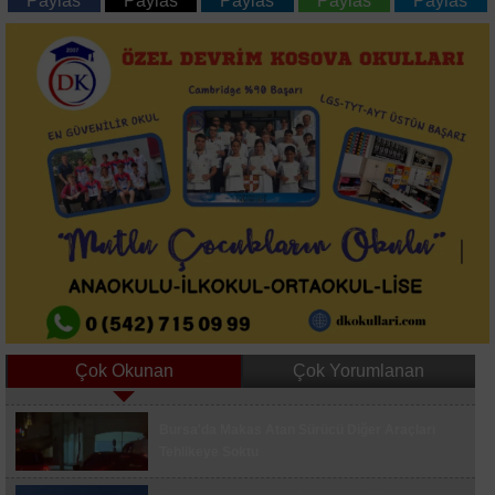
Paylas
Paylas
Paylas
Paylas
Paylas
Çok Okunan
Çok Yorumlanan
Bahçelievler'de Dün Gece Tahliye Edilen Bina
Bursa'da Makas Atan Sürücü Diğer Araçları
Çöktü
Tehlikeye Soktu
Galatasaray'da Yeni Sezon Hazırlıkları Devam