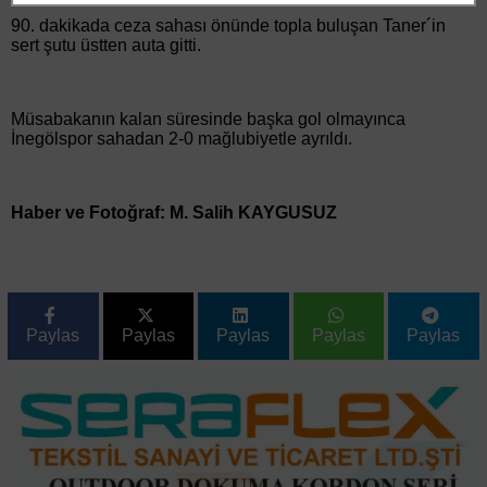
90. dakikada ceza sahası önünde topla buluşan Taner´in
sert şutu üstten auta gitti.
Müsabakanın kalan süresinde başka gol olmayınca
İnegölspor sahadan 2-0 mağlubiyetle ayrıldı.
Haber ve Fotoğraf: M. Salih KAYGUSUZ
Paylas
Paylas
Paylas
Paylas
Paylas