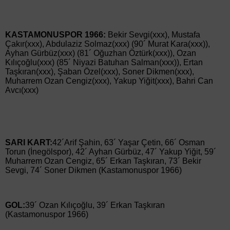
KASTAMONUSPOR 1966:
Bekir Sevgi(xxx), Mustafa
Çakır(xxx), Abdulaziz Solmaz(xxx) (90´ Murat Kara(xxx)),
Ayhan Gürbüz(xxx) (81´ Oğuzhan Öztürk(xxx)), Ozan
Kılıçoğlu(xxx) (85´ Niyazi Batuhan Salman(xxx)), Ertan
Taşkıran(xxx), Şaban Özel(xxx), Soner Dikmen(xxx),
Muharrem Ozan Cengiz(xxx), Yakup Yiğit(xxx), Bahri Can
Avcı(xxx)
SARI KART:
42´Arif Şahin, 63´ Yaşar Çetin, 66´ Osman
Torun (İnegölspor), 42´ Ayhan Gürbüz, 47´ Yakup Yiğit, 59´
Muharrem Ozan Cengiz, 65´ Erkan Taşkıran, 73´ Bekir
Sevgi, 74´ Soner Dikmen (Kastamonuspor 1966)
GOL:
39´ Ozan Kılıçoğlu, 39´ Erkan Taşkıran
(Kastamonuspor 1966)