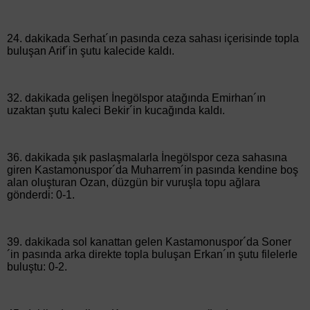
24. dakikada Serhat´ın pasında ceza sahası içerisinde topla
buluşan Arif´in şutu kalecide kaldı.
32. dakikada gelişen İnegölspor atağında Emirhan´ın
uzaktan şutu kaleci Bekir´in kucağında kaldı.
36. dakikada şık paslaşmalarla İnegölspor ceza sahasına
giren Kastamonuspor´da Muharrem´in pasında kendine boş
alan oluşturan Ozan, düzgün bir vuruşla topu ağlara
gönderdi: 0-1.
39. dakikada sol kanattan gelen Kastamonuspor´da Soner
´in pasında arka direkte topla buluşan Erkan´ın şutu filelerle
buluştu: 0-2.