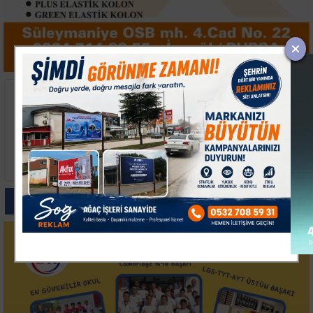
Mustafa Keser Bursa'da
Türk Öğrenci Zeynep
Hayranlarına
Neva Çakmak New
Unutulmaz Bir Gece
York'ta Dünya Fen
Yaşattı
Şampiyonu Oldu
Paylas
Paylas
Paylas
Paylas
Paylas