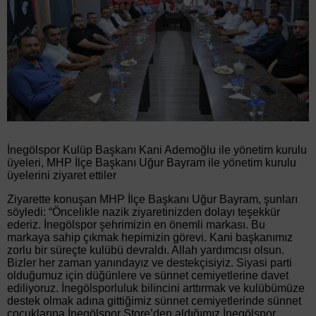
İnegölspor Kulüp Başkanı Kani Ademoğlu ile yönetim kurulu
üyeleri, MHP İlçe Başkanı Uğur Bayram ile yönetim kurulu
üyelerini ziyaret ettiler
Ziyarette konuşan MHP İlçe Başkanı Uğur Bayram, şunları
söyledi: “Öncelikle nazik ziyaretinizden dolayı teşekkür
ederiz. İnegölspor şehrimizin en önemli markası. Bu
markaya sahip çıkmak hepimizin görevi. Kani başkanımız
zorlu bir süreçte kulübü devraldı. Allah yardımcısı olsun.
Bizler her zaman yanındayız ve destekçisiyiz. Siyasi parti
olduğumuz için düğünlere ve sünnet cemiyetlerine davet
ediliyoruz. İnegölsporluluk bilincini arttırmak ve kulübümüze
destek olmak adına gittiğimiz sünnet cemiyetlerinde sünnet
çocuklarına İnegölspor Store’den aldığımız İnegölspor