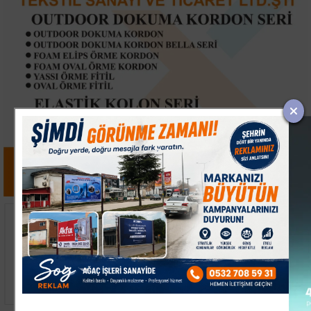
14. TAYK-Eker
Kocaeli Körfez'de
Olympos Regatta'da İlk
Zincirleme Kaza:
Günün Kazananı Team
Sürücüler Kazayı