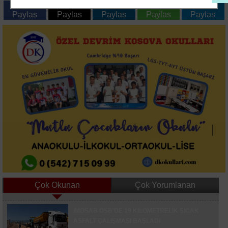
Nautique Yachting Oldu
Yarasız Atlattı
Paylas
Paylas
Paylas
Paylas
Paylas
Çok Okunan
Çok Yorumlanan
Asırlık Gece Belgeseli İçin 15 Temmuz Şehitler
İMOSAB OSB'DE 19 KİLOMETRELİK SICAK
Köprüsü Trafiğe Kapatılacak
ASFALT ÇALIŞMASI BAŞLADI