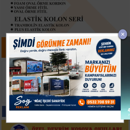
İstanbul'da Sıcak
Tuzla'da 2 Katlı İşçi
Havaya Sahil Çözümü:
Konteynerleri Alevlere
Kireçburnu'nda Antalya
Teslim Oldu
Yoğunluğu
Paylas
Paylas
Paylas
Paylas
Paylas