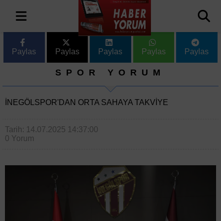
Paylas
Paylas
Paylas
Paylas
Paylas
SPOR YORUM
INEGÖLSPOR'DAN ORTA SAHAYA TAKVIYE
Tarih: 14.07.2025 14:37:00
0 Yorum