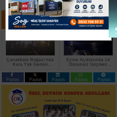
Çanakkale Boğazı’nda
Ezine Açıklarında 14
Kuru Yük Gemisi
Düzensiz Göçmen
Makine Arızası Yaptı
Yakalandı
Paylas
Paylas
Paylas
Paylas
Paylas