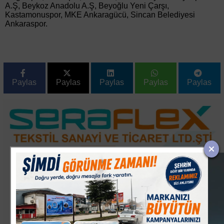
A.Ş, Beykoz Anadolu A.Ş, Beyoğlu Yeni Çarşı,
Kastamonuspor, MKE Ankaragücü, Sincan Belediyesi
Ankaraspor.
Paylas
Paylas
Paylas
Paylas
Paylas