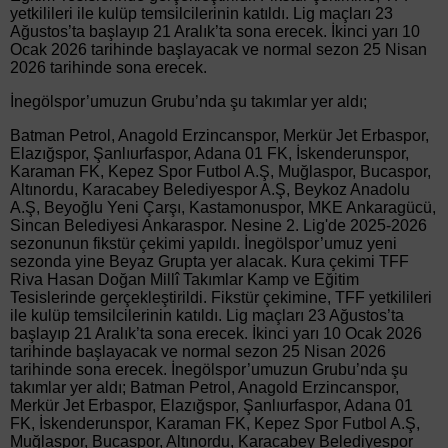
yetkilileri ile kulüp temsilcilerinin katıldı. Lig maçları 23
Ağustos’ta başlayıp 21 Aralık’ta sona erecek. İkinci yarı 10
Ocak 2026 tarihinde başlayacak ve normal sezon 25 Nisan
2026 tarihinde sona erecek.
İnegölspor’umuzun Grubu’nda şu takımlar yer aldı;
Batman Petrol, Anagold Erzincanspor, Merkür Jet Erbaspor,
Elazığspor, Şanlıurfaspor, Adana 01 FK, İskenderunspor,
Karaman FK, Kepez Spor Futbol A.Ş, Muğlaspor, Bucaspor,
Altınordu, Karacabey Belediyespor A.Ş, Beykoz Anadolu
A.Ş, Beyoğlu Yeni Çarşı, Kastamonuspor, MKE Ankaragücü,
Sincan Belediyesi Ankaraspor. Nesine 2. Lig'de 2025-2026
sezonunun fikstür çekimi yapıldı. İnegölspor’umuz yeni
sezonda yine Beyaz Grupta yer alacak. Kura çekimi TFF
Riva Hasan Doğan Millî Takımlar Kamp ve Eğitim
Tesislerinde gerçekleştirildi. Fikstür çekimine, TFF yetkilileri
ile kulüp temsilcilerinin katıldı. Lig maçları 23 Ağustos’ta
başlayıp 21 Aralık’ta sona erecek. İkinci yarı 10 Ocak 2026
tarihinde başlayacak ve normal sezon 25 Nisan 2026
tarihinde sona erecek. İnegölspor’umuzun Grubu’nda şu
takımlar yer aldı; Batman Petrol, Anagold Erzincanspor,
Merkür Jet Erbaspor, Elazığspor, Şanlıurfaspor, Adana 01
FK, İskenderunspor, Karaman FK, Kepez Spor Futbol A.Ş,
Muğlaspor, Bucaspor, Altınordu, Karacabey Belediyespor