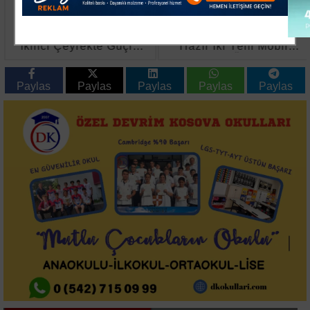
OYAK Çimento 2026
Büyükşehir Afetlere
İkinci Çeyrekte Güçlü
Hazır İki Yeni Mobil
Performansını Sürdürdü
Araç Üretti
Paylas
Paylas
Paylas
Paylas
Paylas