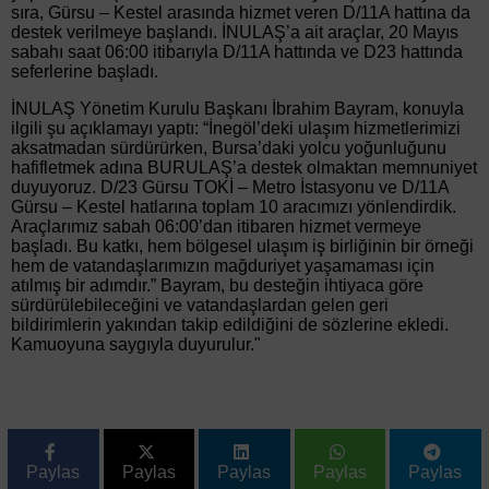
sıra, Gürsu – Kestel arasında hizmet veren D/11A hattına da
destek verilmeye başlandı. İNULAŞ’a ait araçlar, 20 Mayıs
sabahı saat 06:00 itibarıyla D/11A hattında ve D23 hattında
seferlerine başladı.
İNULAŞ Yönetim Kurulu Başkanı İbrahim Bayram, konuyla
ilgili şu açıklamayı yaptı: “İnegöl’deki ulaşım hizmetlerimizi
aksatmadan sürdürürken, Bursa’daki yolcu yoğunluğunu
hafifletmek adına BURULAŞ’a destek olmaktan memnuniyet
duyuyoruz. D/23 Gürsu TOKİ – Metro İstasyonu ve D/11A
Gürsu – Kestel hatlarına toplam 10 aracımızı yönlendirdik.
Araçlarımız sabah 06:00’dan itibaren hizmet vermeye
başladı. Bu katkı, hem bölgesel ulaşım iş birliğinin bir örneği
hem de vatandaşlarımızın mağduriyet yaşamaması için
atılmış bir adımdır.” Bayram, bu desteğin ihtiyaca göre
sürdürülebileceğini ve vatandaşlardan gelen geri
bildirimlerin yakından takip edildiğini de sözlerine ekledi.
Kamuoyuna saygıyla duyurulur."
Paylas
Paylas
Paylas
Paylas
Paylas