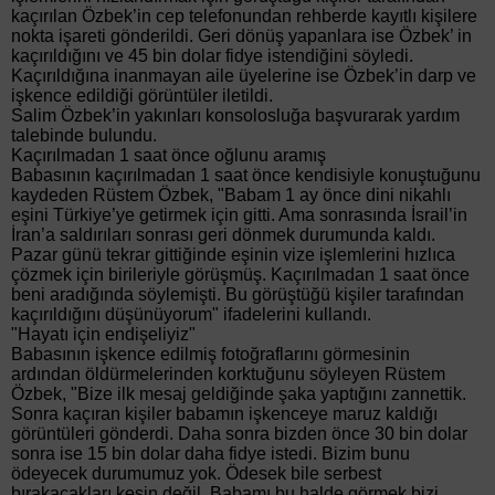
kaçırılan Özbek’in cep telefonundan rehberde kayıtlı kişilere
nokta işareti gönderildi. Geri dönüş yapanlara ise Özbek’ in
kaçırıldığını ve 45 bin dolar fidye istendiğini söyledi.
Kaçırıldığına inanmayan aile üyelerine ise Özbek’in darp ve
işkence edildiği görüntüler iletildi.
Salim Özbek’in yakınları konsolosluğa başvurarak yardım
talebinde bulundu.
Kaçırılmadan 1 saat önce oğlunu aramış
Babasının kaçırılmadan 1 saat önce kendisiyle konuştuğunu
kaydeden Rüstem Özbek, "Babam 1 ay önce dini nikahlı
eşini Türkiye’ye getirmek için gitti. Ama sonrasında İsrail’in
İran’a saldırıları sonrası geri dönmek durumunda kaldı.
Pazar günü tekrar gittiğinde eşinin vize işlemlerini hızlıca
çözmek için birileriyle görüşmüş. Kaçırılmadan 1 saat önce
beni aradığında söylemişti. Bu görüştüğü kişiler tarafından
kaçırıldığını düşünüyorum" ifadelerini kullandı.
"Hayatı için endişeliyiz"
Babasının işkence edilmiş fotoğraflarını görmesinin
ardından öldürmelerinden korktuğunu söyleyen Rüstem
Özbek, "Bize ilk mesaj geldiğinde şaka yaptığını zannettik.
Sonra kaçıran kişiler babamın işkenceye maruz kaldığı
görüntüleri gönderdi. Daha sonra bizden önce 30 bin dolar
sonra ise 15 bin dolar daha fidye istedi. Bizim bunu
ödeyecek durumumuz yok. Ödesek bile serbest
bırakacakları kesin değil. Babamı bu halde görmek bizi