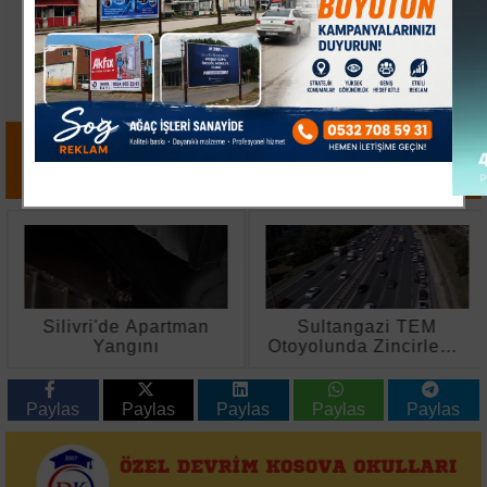
Silivri'de Apartman
Sultangazi TEM
Yangını
Otoyolunda Zincirleme
Kaza: 10 Araç Hasar
Gördü
Paylas
Paylas
Paylas
Paylas
Paylas