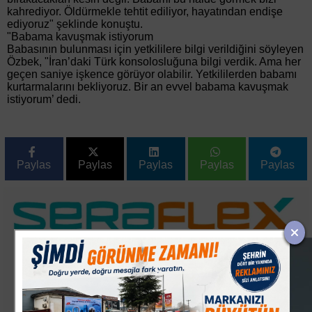
kahrediyor. Öldürmekle tehtit ediliyor, hayatından endişe
ediyoruz" şeklinde konuştu.
"Babama kavuşmak istiyorum
Babasının bulunması için yetkililere bilgi verildiğini söyleyen
Özbek, "İran’daki Türk konsolosluğuna bilgi verdik. Ama her
geçen saniye işkence görüyor olabilir. Yetkililerden babamı
kurtarmalarını bekliyoruz. Bir an evvel babama kavuşmak
istiyorum’ dedi.
Paylas
Paylas
Paylas
Paylas
Paylas