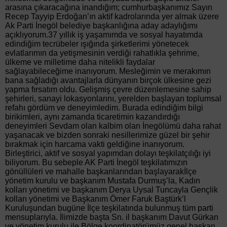
arasına çıkaracağına inandığım; cumhurbaşkanımız Sayın
Recep Tayyip Erdoğan’ın aktif kadrolarında yer almak üzere
Ak Parti İnegöl belediye başkanlığına aday adaylığımı
açıklıyorum.37 yıllık iş yaşamımda ve sosyal hayatımda
edindiğim tecrübeler ışığında şirketlerimi yönetecek
evlatlarımın da yetişmesinin verdiği rahatlıkla şehrime,
ülkeme ve milletime daha nitelikli faydalar
sağlayabileceğime inanıyorum. Mesleğimin ve merakımın
bana sağladığı avantajlarla dünyanın birçok ülkesine gezi
yapma fırsatım oldu. Gelişmiş çevre düzenlemesine sahip
şehirleri, sanayi lokasyonlarını, yerelden başlayan toplumsal
refahı gördüm ve deneyimledim. Burada edindiğim bilgi
birikimleri, aynı zamanda ticaretimin kazandırdığı
deneyimleri Sevdam olan kalbim olan İnegölümü daha rahat
yaşanacak ve bizden sonraki nesillerimize güzel bir şehir
bırakmak için harcama vakti geldiğine inanıyorum.
Birleştirici, aktif ve sosyal yapımdan dolayı teşkilatçılığı iyi
biliyorum. Bu sebeple AK Parti İnegöl teşkilatımızın
gönüllüleri ve mahalle başkanlarından başlayarakİlçe
yönetim kurulu ve başkanım Mustafa Durmuş’la, Kadın
kolları yönetimi ve başkanım Derya Uysal Tuncayla Gençlik
kolları yönetimi ve Başkanım Ömer Faruk Baştürk’l
Kuruluşundan bugüne İlçe teşkilatında bulunmuş tüm parti
mensuplarıyla. İlimizde başta Sn. il başkanım Davut Gürkan
ve yönetim kurulu ile Bölge koordinatörümüz genel başkan