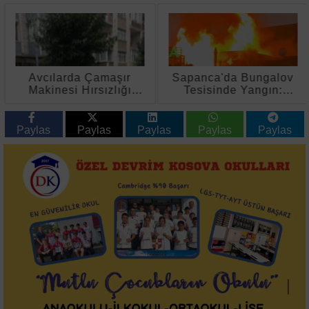
Avcılarda Çamaşır
Sapanca'da Bungalov
Makinesi Hırsızlığı
Tesisinde Yangın:
Girişimi Kanlı Bitti
Mutfak ve Ev
Kullanılamaz Hale
Geldi
Paylas
Paylas
Paylas
Paylas
Paylas