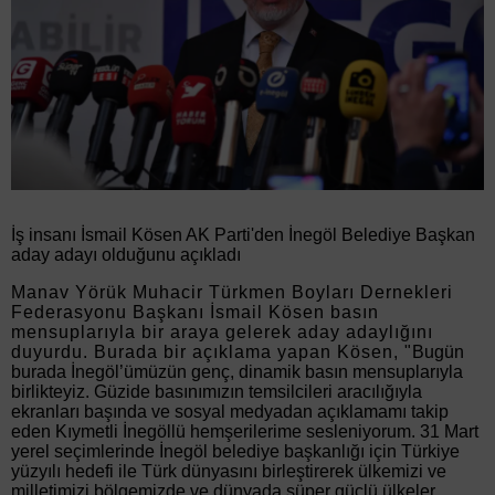
İş insanı İsmail Kösen AK Parti'den İnegöl Belediye Başkan
aday adayı olduğunu açıkladı
Manav Yörük Muhacir Türkmen Boyları Dernekleri
Federasyonu Başkanı İsmail Kösen basın
mensuplarıyla bir araya gelerek aday adaylığını
duyurdu. Burada bir açıklama yapan Kösen, "
Bugün
burada İnegöl’ümüzün genç, dinamik basın mensuplarıyla
birlikteyiz. Güzide basınımızın temsilcileri aracılığıyla
ekranları başında ve sosyal medyadan açıklamamı takip
eden Kıymetli İnegöllü hemşerilerime sesleniyorum. 31 Mart
yerel seçimlerinde İnegöl belediye başkanlığı için Türkiye
yüzyılı hedefi ile Türk dünyasını birleştirerek ülkemizi ve
milletimizi bölgemizde ve dünyada süper güçlü ülkeler