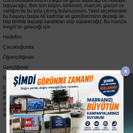
Cumhurbaşkanımızın İnegöl ile gurur duyacağı bir noktaya
taşıyacağız. Ben tüm bilgim, birikimim, inancım, gücüm ve
varlığım ile bu yola çıkmış bulunuyorum. Yerel seçimlerdeki
bu başarıyı başta Ak kadrolar ve gönüllerimizin desteği ile
hep birlikte başarıp sandıkları silip süpüreceğiz. Bu inançla
İnegöl’ün geleceği için
Hedefim;
Çocukluğunda
Öğrenciliğinde
Gençliğinde
İş hayatında
Emekliliğinde keyifle yaşanacak havası suyu tertemiz, refah
dolu, halkın taleplerine etkin şekilde cevap veren, mutlu bir
İNEGÖL Belediyeciliği için durmadan çalışmaktır. Tüm
yönetici ve teknik kadrolarımızla birlikte İnegöl için daha
iyisi… diyor ve tüm ilçe halkımdan aday olabilmem adına
gönülden destek istiyorum."dedi.