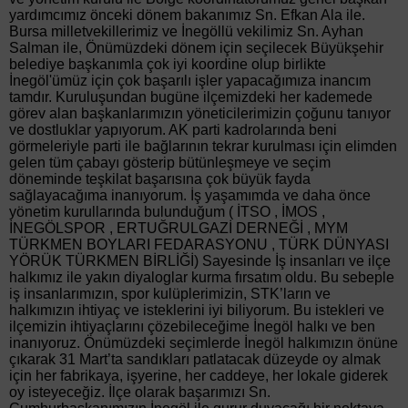
yardımcımız önceki dönem bakanımız Sn. Efkan Ala ile.
Bursa milletvekillerimiz ve İnegöllü vekilimiz Sn. Ayhan
Salman ile, Önümüzdeki dönem için seçilecek Büyükşehir
belediye başkanımla çok iyi koordine olup birlikte
İnegöl'ümüz için çok başarılı işler yapacağımıza inancım
tamdır. Kuruluşundan bugüne ilçemizdeki her kademede
görev alan başkanlarımızın yöneticilerimizin çoğunu tanıyor
ve dostluklar yapıyorum. AK parti kadrolarında beni
görmeleriyle parti ile bağlarının tekrar kurulması için elimden
gelen tüm çabayı gösterip bütünleşmeye ve seçim
döneminde teşkilat başarısına çok büyük fayda
sağlayacağıma inanıyorum. İş yaşamımda ve daha önce
yönetim kurullarında bulunduğum ( İTSO , İMOS ,
İNEGÖLSPOR , ERTUĞRULGAZİ DERNEĞİ , MYM
TÜRKMEN BOYLARI FEDARASYONU , TÜRK DÜNYASI
YÖRÜK TÜRKMEN BİRLİĞİ) Sayesinde İş insanları ve ilçe
halkımız ile yakın diyaloglar kurma fırsatım oldu. Bu sebeple
iş insanlarımızın, spor kulüplerimizin, STK’ların ve
halkımızın ihtiyaç ve isteklerini iyi biliyorum. Bu istekleri ve
ilçemizin ihtiyaçlarını çözebileceğime İnegöl halkı ve ben
inanıyoruz. Önümüzdeki seçimlerde İnegöl halkımızın önüne
çıkarak 31 Mart’ta sandıkları patlatacak düzeyde oy almak
için her fabrikaya, işyerine, her caddeye, her lokale giderek
oy isteyeceğiz. İlçe olarak başarımızı Sn.