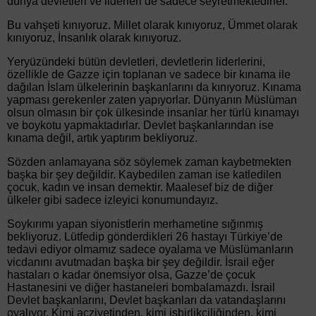
dünya devletleri ve liderleri de sadece seyretmektedirler.
Bu vahşeti kınıyoruz. Millet olarak kınıyoruz, Ümmet olarak
kınıyoruz, İnsanlık olarak kınıyoruz.
Yeryüzündeki bütün devletleri, devletlerin liderlerini,
özellikle de Gazze için toplanan ve sadece bir kınama ile
dağılan İslam ülkelerinin başkanlarını da kınıyoruz. Kınama
yapması gerekenler zaten yapıyorlar. Dünyanın Müslüman
olsun olmasın bir çok ülkesinde insanlar her türlü kınamayı
ve boykotu yapmaktadırlar. Devlet başkanlarından ise
kınama değil, artık yaptırım bekliyoruz.
Sözden anlamayana söz söylemek zaman kaybetmekten
başka bir şey değildir. Kaybedilen zaman ise katledilen
çocuk, kadın ve insan demektir. Maalesef biz de diğer
ülkeler gibi sadece izleyici konumundayız.
Soykırımı yapan siyonistlerin merhametine sığınmış
bekliyoruz. Lütfedip gönderdikleri 26 hastayı Türkiye’de
tedavi ediyor olmamız sadece oyalama ve Müslümanların
vicdanını avutmadan başka bir şey değildir. İsrail eğer
hastaları o kadar önemsiyor olsa, Gazze’de çocuk
Hastanesini ve diğer hastaneleri bombalamazdı. İsrail
Devlet başkanlarını, Devlet başkanları da vatandaşlarını
oyalıyor. Kimi acziyetinden, kimi işbirlikçiliğinden, kimi