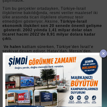
şaşırmadık.
Tüm bu gerçekler ortadayken,
Türkiye-İsrail
ilişkilerine bakıldığında, resmi veriler
maalesef
iki
ülke arasında ticari ilişkilere olumsuz tesir
etmediğini gösteriyor. Aksine,
Türkiye-İsrail
ekonomik ilişkileri son 20 senede önemli gelişme
gösterdi. 2002 yılında 1,41 milyar dolar olan
ticaret hacmi 2022’de 8,91 milyar dolara kadar
çıktı.
Ve halen
katliam sürerken, Türkiye’den İsrail’e
sevkiyat devam ediyor. Hatay’dan, Mersin’den,
İzmir’den ve daha birçok ilden kalkan gemiler
İsrail’in Hayfa ve Aşdod kentlerine yüzlerce gemi ile
sevkiyat yapıyor.
Yeter artık ! Tribünlere oynamayın. Saha sizi bekliyor.
Oynamasını bilmiyorsanız çekilin. Yeriniz darmış, yeniniz
darmış artık bu bahaneler sizin olsun. Bahaneleri elinin tersi
ile iterek, 1974 de Kıbrıs zaferine imza atan Milli Görüş
zihniyeti, bugün de Yeniden Refah Partisi olarak milletimizin
emrindedir. Koltuğu çok sevdiniz bırakamıyorsanız bari, Dr.
Fatih Erbakan’ın mecliste dile getirdiği yaptırımları
uygulayın.