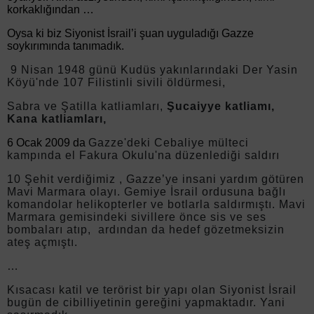
korkaklığından …
Oysa ki biz Siyonist İsrail’i şuan uyguladığı Gazze
soykırımında tanımadık.
9 Nisan 1948 günü Kudüs yakınlarındaki Der Yasin
Köyü'nde 107 Filistinli sivili öldürmesi,
Sabra ve Şatilla katliamları,
Şucaiyye katliamı,
Kana katliamları,
6 Ocak 2009 da
Gazze'deki Cebaliye mülteci
kampında el Fakura Okulu'na düzenlediği saldırı
10 Şehit verdiğimiz , Gazze’ye insani yardım götüren
Mavi Marmara olayı. Gemiye İsrail ordusuna bağlı
komandolar helikopterler ve botlarla saldırmıştı. Mavi
Marmara gemisindeki sivillere önce sis ve ses
bombaları atıp, ardından da hedef gözetmeksizin
ateş açmıştı.
…
Kısacası katil ve terörist bir yapı olan Siyonist İsrail
bugün de cibilliyetinin gereğini yapmaktadır. Yani