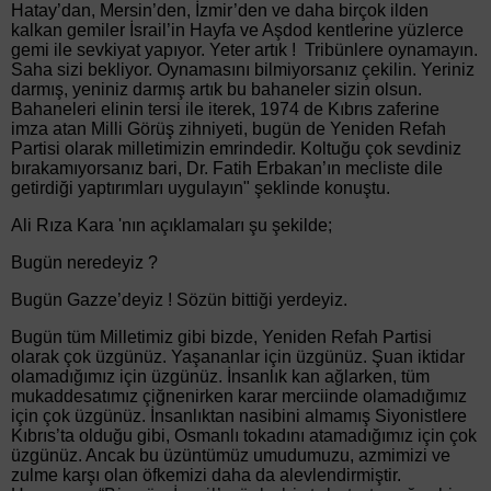
Hatay’dan, Mersin’den, İzmir’den ve daha birçok ilden
kalkan gemiler İsrail’in Hayfa ve Aşdod kentlerine yüzlerce
gemi ile sevkiyat yapıyor. Yeter artık ! Tribünlere oynamayın.
Saha sizi bekliyor. Oynamasını bilmiyorsanız çekilin. Yeriniz
darmış, yeniniz darmış artık bu bahaneler sizin olsun.
Bahaneleri elinin tersi ile iterek, 1974 de Kıbrıs zaferine
imza atan Milli Görüş zihniyeti, bugün de Yeniden Refah
Partisi olarak milletimizin emrindedir. Koltuğu çok sevdiniz
bırakamıyorsanız bari, Dr. Fatih Erbakan’ın mecliste dile
getirdiği yaptırımları uygulayın" şeklinde konuştu.
Ali Rıza Kara 'nın açıklamaları şu şekilde;
Bugün neredeyiz ?
Bugün Gazze’deyiz ! Sözün bittiği yerdeyiz.
Bugün tüm Milletimiz gibi bizde, Yeniden Refah Partisi
olarak çok üzgünüz. Yaşananlar için üzgünüz. Şuan iktidar
olamadığımız için üzgünüz. İnsanlık kan ağlarken, tüm
mukaddesatımız çiğnenirken karar merciinde olamadığımız
için çok üzgünüz. İnsanlıktan nasibini almamış Siyonistlere
Kıbrıs’ta olduğu gibi, Osmanlı tokadını atamadığımız için çok
üzgünüz. Ancak bu üzüntümüz umudumuzu, azmimizi ve
zulme karşı olan öfkemizi daha da alevlendirmiştir.