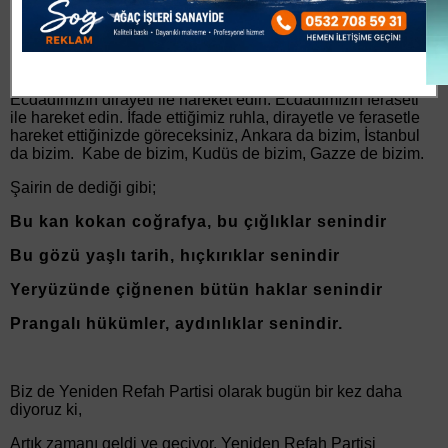
Yeter artık! Akan ümmet kanı, akan insan kanı.
Antep’i gazi, Maraş’ı kahraman yapan ruhla hareket edin.
Ecdadımızın dirayeti ile hareket edin. Ecdadımızın feraseti
ile hareket edin. İfade ettiğimiz ruhla, dirayetle ve ferasetle
hareket ettiğinizde göreceksiniz, Ankara da bizim, İstanbul
da bizim. Kabe de bizim, Kudüs de bizim, Gazze de bizim.
Şairin de dediği gibi;
Bu kan kokan coğrafya, bu çığlıklar senindir
Bu gözü yaşlı tarih, hıçkırıklar senindir
Yeryüzünde çiğnenen bütün haklar senindir
Prangalı hükümler, aydınlıklar senindir.
Biz de Yeniden Refah Partisi olarak bugün bir kez daha
diyoruz ki,
Artık zamanı geldi ve geçiyor. Yeniden Refah Partisi