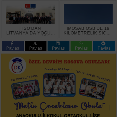
İTSO'DAN
İMOSAB OSB'DE 19
LİTVANYA'DA YOĞUN
KİLOMETRELİK SICAK
TEMAS TRAFİĞİ
ASFALT ÇALIŞMASI
BAŞLADI
Paylas
Paylas
Paylas
Paylas
Paylas