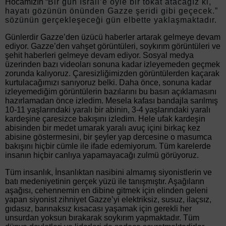
Hocamızın “
Bir gün İsrail’e öyle bir tokat atacağız ki,
hayatı gözünün önünden Gazze şeridi gibi geçecek.”
sözünün gerçekleşeceği gün elbette yaklaşmaktadır.
Günlerdir Gazze’den üzücü haberler artarak gelmeye devam
ediyor. Gazze’den vahşet görüntüleri, soykırım görüntüleri ve
şehit haberleri gelmeye devam ediyor. Sosyal medya
üzerinden bazı videoları sonuna kadar izleyemeden geçmek
zorunda kalıyoruz. Çaresizliğimizden görüntülerden kaçarak
kurtulacağımızı sanıyoruz belki. Daha önce, sonuna kadar
izleyemediğim görüntülerin bazılarını bu basın açıklamasını
hazırlamadan önce izledim. Mesela kafası bandajla sarılmış
10-11 yaşlarındaki yaralı bir abinin, 3-4 yaşlarındaki yaralı
kardeşine çaresizce bakışını izledim. Hele ufak kardeşin
abisinden bir medet umarak yaralı avuç içini birkaç kez
abisine göstermesini, bir şeyler yap dercesine o masumca
bakışını hiçbir cümle ile ifade edemiyorum. Tüm karelerde
insanın hiçbir canlıya yapamayacağı zulmü görüyoruz.
Tüm insanlık, İnsanlıktan nasibini almamış siyonistlerin ve
batı medeniyetinin gerçek yüzü ile tanışmıştır. Aşağıların
aşağısı, cehennemin en dibine gitmek için elinden geleni
yapan siyonist zihniyet Gazze’yi elektriksiz, susuz, ilaçsız,
gıdasız, barınaksız kısacası yaşamak için gerekli her
unsurdan yoksun bırakarak soykırım yapmaktadır. Tüm