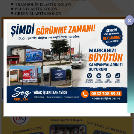
İTSO'DAN
İMOSAB OSB'DE 19
LİTVANYA'DA YOĞUN
KİLOMETRELİK SICAK
TEMAS TRAFİĞİ
ASFALT ÇALIŞMASI
BAŞLADI
Paylas
Paylas
Paylas
Paylas
Paylas