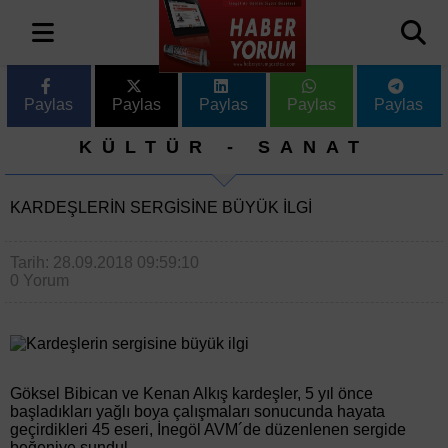
Paylas
Paylas
Paylas
Paylas
Paylas
KÜLTÜR - SANAT
KARDEŞLERIN SERGISINE BÜYÜK ILGI
Tarih: 28.09.2018 09:59:10
0 Yorum
Göksel Bibican ve Kenan Alkış kardeşler, 5 yıl önce
başladıkları yağlı boya çalışmaları sonucunda hayata
geçirdikleri 45 eseri, İnegöl AVM´de düzenlenen sergide
beğeniye sundul