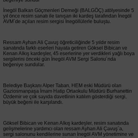
İnegöl Balkan Göçmenleri Derneği (BALGÖÇ) atölyesinde 5
yıl önce resim sanatı ile tanışan iki kardeş tarafından İnegöl
AVM´de açılan resim sergisi İnegöllülerle buluştu.
Ressam Ayhan Ali Çavuş öğreticiliğinde 5 yıldır resim
sanatında farklı eserleri hayata getiren Göksel Bibican ve
Kenan Alkış kardeşler, 45 eserlerine yer verdikleri yağlı boya
sergilerini önceki gün İnegöl AVM Sergi Salonu´nda
beğeniye sundular.
Belediye Başkanı Alper Taban, HEM eski Müdürü olan
Gaziosmanpaşa İmam Hatip Ortaokulu Müdürü Burhanettin
Özdemir ve çok sayıda davetlinin katılım gösterdiği sergi,
büyük beğeni ile karşılandı.
Göksel Bibican ve Kenan Alkış kardeşler, resim sanatında
gelişmelerine yardımcı olan ressam Ayhan Ali Çavuş´a,
sergi salonunu kendilerine sunan İnegöl AVM yönetimine ve