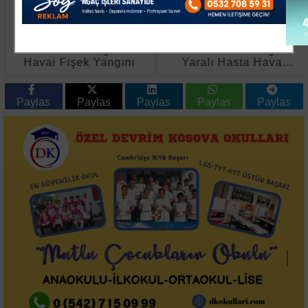
Susurluk'ta Düğünde
Kırklareli’nde Ağır
Havai Fişek Yangını
Yaralı Hasta Hava
Ambulansıyla
Ankara’ya Sevk Edildi
Paylas
Paylas
Paylas
Paylas
Paylas