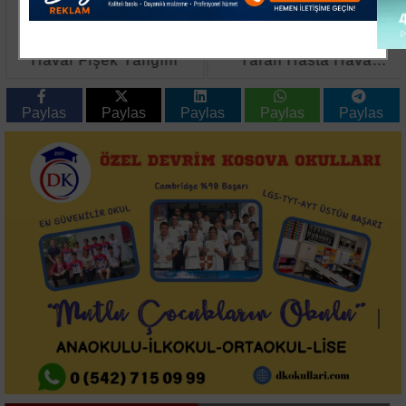
Susurluk'ta Düğünde
Kırklareli’nde Ağır
Havai Fişek Yangını
Yaralı Hasta Hava
Ambulansıyla
Ankara’ya Sevk Edildi
Paylas
Paylas
Paylas
Paylas
Paylas