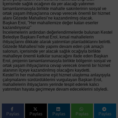
İçerisinde sağlık ocağının da yer alacağı yatırımın
tamamlanmasıyla birlikte mahalle sakinlerinin sosyal ve
ortak yaşam ihtiyaçlarına cevap verecek önemli bir hizmet
alanı Gözede Mahallesi’ne kazandırılmış olacak.
Başkan Erol, "Her mahallemize değer katan eserler
kazandırıyoruz"
İncelemelerin ardından değerlendirmelerde bulunan Kestel
Belediye Başkanı Ferhat Erol, kırsal mahallelerin
ihtiyaçlarını dikkate alarak yatırımları planladıklarını belirtti.
Gözede Mahallesi’nde yapımı devam eden çok amaçlı
salonun, içerisinde yer alacak sağlık ocağıyla birlikte
mahalleye önemli katkılar sunacağını ifade eden Başkan
Erol, projenin tamamlanmasıyla birlikte bölgenin sosyal ve
ortak yaşam ihtiyaçlarına cevap verecek önemli bir hizmet
alanının ilçeye kazandırılmış olacağını kaydetti.
Kestel’in her mahallesine eşit hizmet ulaştırma anlayışıyla
çalışmalarını sürdürdüklerini vurgulayan Başkan Erol,
mahallelerin ihtiyaçlarını yerinde tespit ederek kalıcı
yatırımları hayata geçirmeye devam edeceklerini söyledi.
Paylas
Paylas
Paylas
Paylas
Paylas