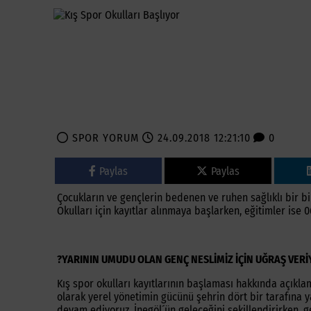
SPOR YORUM
24.09.2018 12:21:10
0
Paylas
Paylas
Çocukların ve gençlerin bedenen ve ruhen sağlıklı bir bir
Okulları için kayıtlar alınmaya başlarken, eğitimler ise 
?YARININ UMUDU OLAN GENÇ NESLİMİZ İÇİN UĞRAŞ VER
Kış spor okulları kayıtlarının başlaması hakkında açıkl
olarak yerel yönetimin gücünü şehrin dört bir tarafına
devam ediyoruz. İnegöl´ün geleceğini şekillendirirken, 