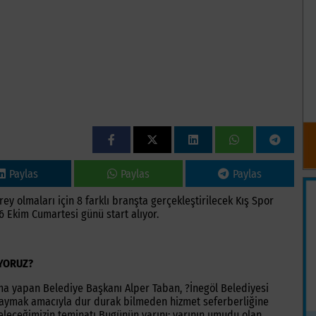
Paylas
Paylas
Paylas
ey olmaları için 8 farklı branşta gerçekleştirilecek Kış Spor
06 Ekim Cumartesi günü start alıyor.
İYORUZ?
ama yapan Belediye Başkanı Alper Taban, ?İnegöl Belediyesi
 yaymak amacıyla dur durak bilmeden hizmet seferberliğine
geleceğimizin teminatı Bugünün yarını; yarının umudu olan