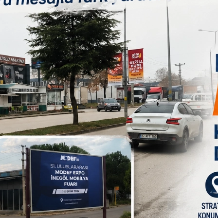
stiyorum; Voleybol, Basketbol, Masa Tenisi, Yüzme, Jimnastik,
e Okçuluk ile Dağcılık Sportif Tırmanışı branşlarında
n sağlıklı birey olmalarını sağlayacağız? diye konuştu.
 Umudu Olan sevgili çocuklarımızın bu spor branşları ile
oleybol, Basketbol, Masa Tenisi, Jimnastik, Okçuluk ve Dağcılık
ryantiring çalışmaları Kültür park içinde, Yüzme branşımız
yeteneklerini geliştirmelerine imkan sağlayan, onlara spor
nesiller yetiştirmeyi hedeflemekteyiz. Şunu unutmayalım ki
şlayacağını belirten Taban, ?Kış Spor Okulları ücretlerimiz
l), Masa Tenisi 35 TL, Oryantiring 50 TL, Jimnastik 70 TL,
L olarak belirlendi. Ücret yatırma ve kayıt işlemleri Kültür
tüm öğrencilerimize forma ve tişört hediye edeceğiz. Şunu da
ılabilmesi için yeterli çoğunluğun sağlanması gerekmektedir.
t için 713 90 20 nolu telefondan veya