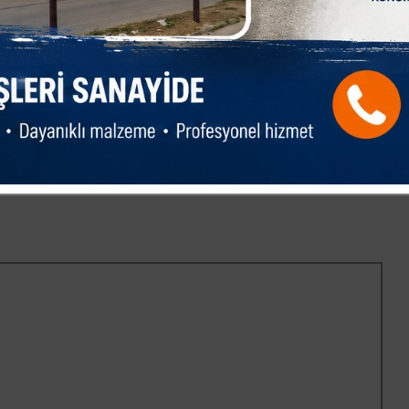
lgi alınabilir? açıklamasında bulundu.
rı çalışmalarımız ile ilçemizde yetenekli yavrularımıza daha
ilçe geneline yayma hedefimizi de hızlı bir şekilde
ımızı sağlıklı bir yaşam için spor yapmaya ve çocuklarımızın
 kayıt yaptırmaya davet ediyor, hepinizi sevgi ve saygı ile