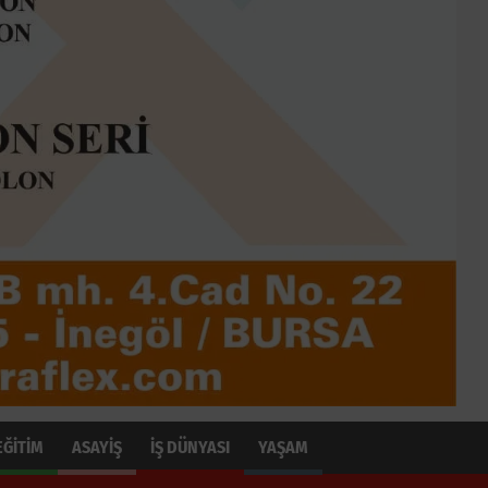
EĞİTİM
ASAYİŞ
İŞ DÜNYASI
YAŞAM