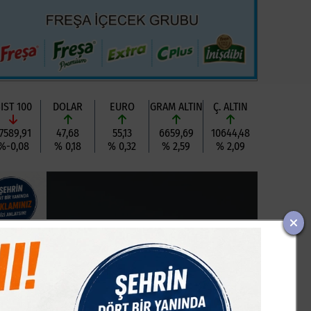
IST 100
DOLAR
EURO
GRAM ALTIN
Ç. ALTIN
7589,91
47,68
55,13
6659,69
10644,48
%-0,08
% 0,18
% 0,32
% 2,59
% 2,09