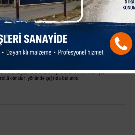
Paylas
Paylas
Paylas
u gibi bu yıl da aynı manzaralar yaşandı. Sahiplerinin elinden
zaman tehlikeli anların yaşanmasına neden oldu.
 büyükbaş hayvanlar, mahalle aralarında ve caddelerde uzun
a kaçan kurbanlıkları yakalamak için büyük çaba sarf etti. Zaman
eki vatandaşlar tarafından cep telefonu kameralarıyla
ntrollü olmaları yönünde çağrıda bulundu.