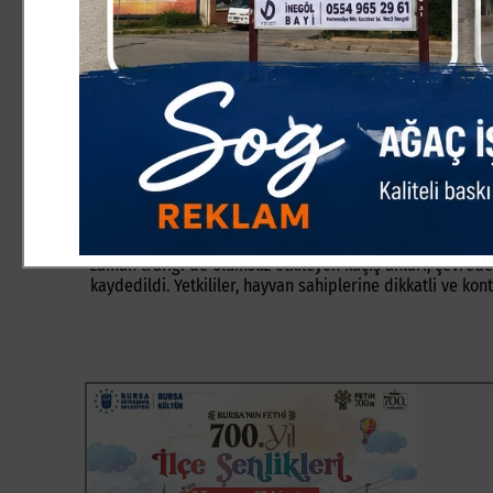
ASAYİŞ
6.06.2025 11:47:58
0
Paylas
Paylas
Bursa’nın İnegöl ilçesinde her Kurban Bayramı’nda olduğ
kaçan kurbanlık hayvanlar, sokaklarda renkli ve zaman 
İnegöl’ün Akıncılar ve Mahmudiye mahallelerinde Kaçan
süre kovalandı. Vatandaşlar ellerinde ipler ve sopalarl
zaman trafiği de olumsuz etkileyen kaçış anları, çevred
kaydedildi. Yetkililer, hayvan sahiplerine dikkatli ve ko