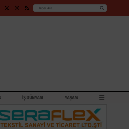
Ş
İŞ DÜNYASI
YAŞAM