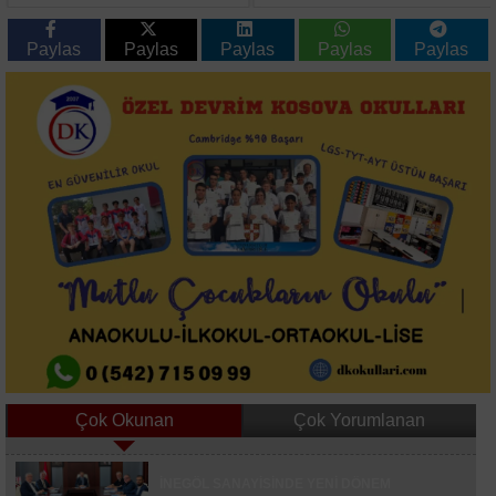
TEMAS TRAFİĞİ
ASFALT ÇALIŞMASI
BAŞLADI
Paylas
Paylas
Paylas
Paylas
Paylas
Çok Okunan
Çok Yorumlanan
Kasımpaşa ve Hull City Hazırlık Maçında 1-1
İNEGÖL SANAYİSİNDE YENİ DÖNEM
Berabere Kaldı