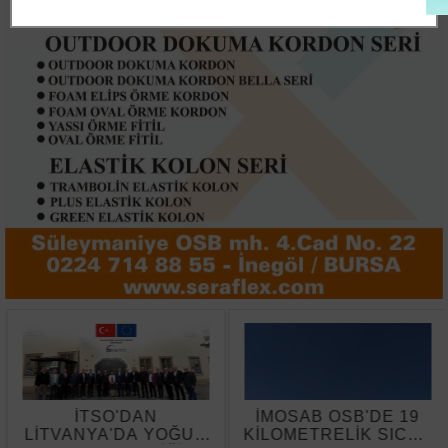
İTSO'DAN
İMOSAB OSB'DE 19
LİTVANYA'DA YOĞUN
KİLOMETRELİK SICAK