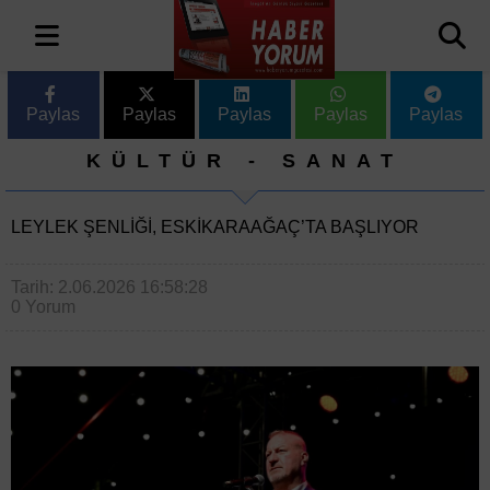
Paylas
Paylas
Paylas
Paylas
Paylas
KÜLTÜR - SANAT
LEYLEK ŞENLIĞI, ESKIKARAAĞAÇ’TA BAŞLIYOR
Tarih: 2.06.2026 16:58:28
0 Yorum