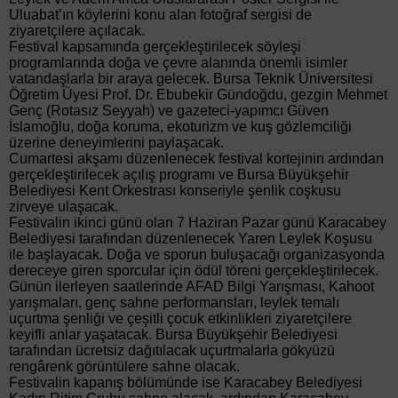
Uluabat’ın köylerini konu alan fotoğraf sergisi de
ziyaretçilere açılacak.
Festival kapsamında gerçekleştirilecek söyleşi
programlarında doğa ve çevre alanında önemli isimler
vatandaşlarla bir araya gelecek. Bursa Teknik Üniversitesi
Öğretim Üyesi Prof. Dr. Ebubekir Gündoğdu, gezgin Mehmet
Genç (Rotasız Seyyah) ve gazeteci-yapımcı Güven
İslamoğlu, doğa koruma, ekoturizm ve kuş gözlemciliği
üzerine deneyimlerini paylaşacak.
Cumartesi akşamı düzenlenecek festival kortejinin ardından
gerçekleştirilecek açılış programı ve Bursa Büyükşehir
Belediyesi Kent Orkestrası konseriyle şenlik coşkusu
zirveye ulaşacak.
Festivalin ikinci günü olan 7 Haziran Pazar günü Karacabey
Belediyesi tarafından düzenlenecek Yaren Leylek Koşusu
ile başlayacak. Doğa ve sporun buluşacağı organizasyonda
dereceye giren sporcular için ödül töreni gerçekleştirilecek.
Günün ilerleyen saatlerinde AFAD Bilgi Yarışması, Kahoot
yarışmaları, genç sahne performansları, leylek temalı
uçurtma şenliği ve çeşitli çocuk etkinlikleri ziyaretçilere
keyifli anlar yaşatacak. Bursa Büyükşehir Belediyesi
tarafından ücretsiz dağıtılacak uçurtmalarla gökyüzü
rengârenk görüntülere sahne olacak.
Festivalin kapanış bölümünde ise Karacabey Belediyesi