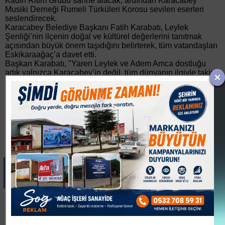
Kadın Ritim Grubu sahne alacak, ardından Karacabey
Musiki Derneği Rumeli Türküleri Korosu sevilen eserleri
seslendirecek.
Karacabey Belediye Başkanı Fatih Karabatı, Leylek
Şenliği’nin ilçenin doğal ve kültürel değerlerini tanıtmak
açısından büyük önem taşıdığını belirterek, tüm vatandaşları
Eskikaraağaç’a davet etti.
Başkan Karabatı, "Yaren Leylek ve Adem Amca dostluğu
artık yalnızca Karacabey’in değil, tüm dünyanın ilgiyle takip
ettiği bir hikâyeye dönüştü. Bu eşsiz değeri doğa, kültür ve
sanatla buluşturduğumuz Leylek Şenliği’nde
hemşehrilerimizi ve tüm doğaseverleri Eskikaraağaç Avrupa
Leylek Köyü’ne bekliyoruz. İki gün boyunca doğanın,
dostluğun ve dayanışmanın en güzel örneklerini hep birlikte
yaşayacağız" ifadelerini kullandı.
Paylas
Paylas
Paylas
Paylas
Paylas