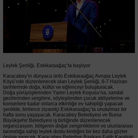
Leylek Şenliği, Eskikaraağaç’ta başlıyor
Karacabey’in dünyaca ünlü Eskikaraağaç Avrupa Leylek
Köyü’nde düzenlenecek olan Leylek Şenliği, 6-7 Haziran
tarihlerinde doğa, kültür ve eğlenceyi buluşturacak.
Doğa yürüyüşlerinden Yaren Leylek Koşusu’na, sandal
gezilerinden sergilere, söyleşilerden çocuk atölyelerine ve
konserlere kadar onlarca etkinliğe ev sahipliği yapacak
şenlikte, binlerce ziyaretçi Eskikaraağaç’ta unutulmaz bir
hafta sonu yaşayacak. Karacabey Belediyesi ve Bursa
Büyükşehir Belediyesi iş birliğinde düzenlenecek
organizasyon, bölgenin doğal zenginliklerini ve uluslararası
tanınırlığa sahip leylek dostu kimliğini bir kez daha gözler
önüne serecek. Karacabey Belediye Başkanı Fatih Karabatı,