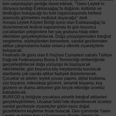
tüm vatandaşları şenliğe davet ederek, "Yaren Leylek’in
dünyaya tanıttığı Eskikaraağaç’ta doğanın, kültürün ve
dostluğun buluşacağı bu özel organizasyonda herkesi
aramızda görmekten mutluluk duyacağız" dedi.
Avrupa Leylek Köyleri Birliği üyesi olan Eskikaraağaç’ta
düzenlenecek festival kapsamında iki gün boyunca
çocuklardan yetişkinlere her yaş grubuna hitap eden
etkinlikler gerçekleştirilecek. Doğa yürüyüşlerinden fotoğraf
sergilerine, söyleşilerden konserlere, sandal gezilerinden
atölye çalışmalarına kadar onlarca etkinlik ziyaretçilerle
buluşacak.
Festivalin ilk günü olan 6 Haziran Cumartesi sabahı Türkiye
Dağcılık Federasyonu Bursa İl Temsilciliği rehberliğinde
gerçekleştirilecek doğa yürüyüşü ile başlayacak
etkinliklerde, gün boyunca köy meydanında kurulacak
stantlarda çok sayıda atölye faaliyeti düzenlenecek.
Çocuklar ve aileler; leylek yuvası yapımı, dijital kodlama,
yüz boyama, mikroskop gözlemi, seramik boyama, kuş
gözlemi ve drama atölyeleri gibi birçok etkinliğe ücretsiz
katılabilecek.
BURFOD iş birliğiyle çocuklara yönelik fotoğraf atölyeleri
gerçekleştirilirken, Uluabat Gölü’nde düzenlenecek ücretsiz
sandal gezileriyle ziyaretçiler gölün eşsiz doğal
güzelliklerini keşfetme fırsatı bulacak. Gün içerisinde Yaren
Leylek ve Adem Amca Uluslararası Poster Sergisi ile