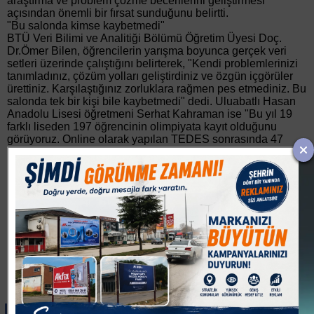
araştırma ve problem çözme becerilerini geliştirmesi
açısından önemli bir fırsat sunduğunu belirtti.
"Bu salonda kimse kaybetmedi"
BTÜ Veri Bilimi ve Analitiği Bölümü Öğretim Üyesi Doç.
Dr.Ömer Bilen, öğrencilerin yarışma boyunca gerçek veri
setleri üzerinde çalıştığını belirterek, "Kendi problemlerinizi
tanımladınız, çözüm yolları geliştirdiniz ve özgün içgörüler
ürettiniz. Karşılaştığınız zorluklara rağmen pes etmediniz. Bu
salonda tek bir kişi bile kaybetmedi" dedi. Uluabatlı Hasan
Anadolu Lisesi öğretmeni Serhat Kahraman ise "Bu yıl 19
farklı liseden 197 öğrencinin olimpiyata kayıt olduğunu
görüyoruz. Online olarak yapılan TEDES sonrasında 47
öğrencimiz başarılı olarak okullarında takım kurma
seviyesine ulaştılar. Mayıs ayının başında 12 okul takımı
Ulubatlı Hasan Anadolu Lisesinde yaklaşık 5 saat ter
döktüler" dedi.
Konuşmaların ardından Liselerarası Veri Olimpiyatı’nda
dereceye giren takımlara ödülleri protokol üyeleri tarafından
takdim edildi. Katkı sunanlara ve sponsorlarda teşekkür
belgesinin takdim edildiği tören, Hacettepe Üniversitesi
Öğretim Üyesi Prof.Dr. Çağdaş Hakan Aladağ’ın verdiği
konferans sonrası toplu fotoğraf çekimiyle sona erdi.