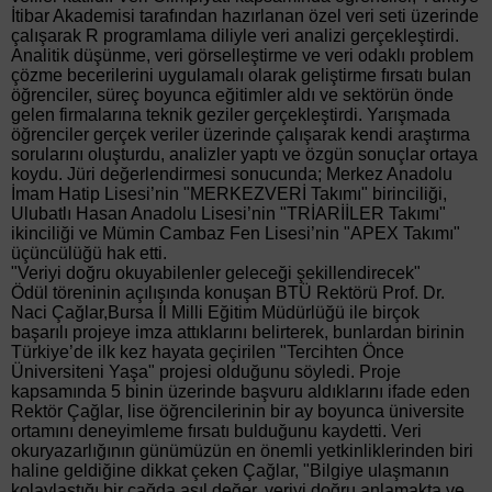
İtibar Akademisi tarafından hazırlanan özel veri seti üzerinde
çalışarak R programlama diliyle veri analizi gerçekleştirdi.
Analitik düşünme, veri görselleştirme ve veri odaklı problem
çözme becerilerini uygulamalı olarak geliştirme fırsatı bulan
öğrenciler, süreç boyunca eğitimler aldı ve sektörün önde
gelen firmalarına teknik geziler gerçekleştirdi. Yarışmada
öğrenciler gerçek veriler üzerinde çalışarak kendi araştırma
sorularını oluşturdu, analizler yaptı ve özgün sonuçlar ortaya
koydu. Jüri değerlendirmesi sonucunda; Merkez Anadolu
İmam Hatip Lisesi’nin "MERKEZVERİ Takımı" birinciliği,
Ulubatlı Hasan Anadolu Lisesi’nin "TRİARİİLER Takımı"
ikinciliği ve Mümin Cambaz Fen Lisesi’nin "APEX Takımı"
üçüncülüğü hak etti.
"Veriyi doğru okuyabilenler geleceği şekillendirecek"
Ödül töreninin açılışında konuşan BTÜ Rektörü Prof. Dr.
Naci Çağlar,Bursa İl Milli Eğitim Müdürlüğü ile birçok
başarılı projeye imza attıklarını belirterek, bunlardan birinin
Türkiye’de ilk kez hayata geçirilen "Tercihten Önce
Üniversiteni Yaşa" projesi olduğunu söyledi. Proje
kapsamında 5 binin üzerinde başvuru aldıklarını ifade eden
Rektör Çağlar, lise öğrencilerinin bir ay boyunca üniversite
ortamını deneyimleme fırsatı bulduğunu kaydetti. Veri
okuryazarlığının günümüzün en önemli yetkinliklerinden biri
haline geldiğine dikkat çeken Çağlar, "Bilgiye ulaşmanın
kolaylaştığı bir çağda asıl değer, veriyi doğru anlamakta ve