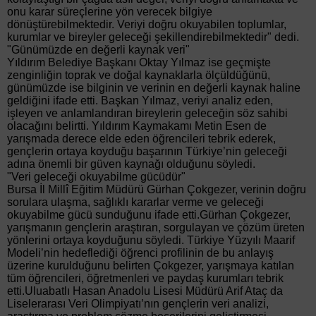
onu karar süreçlerine yön verecek bilgiye
dönüştürebilmektedir. Veriyi doğru okuyabilen toplumlar,
kurumlar ve bireyler geleceği şekillendirebilmektedir" dedi.
"Günümüzde en değerli kaynak veri"
Yıldırım Belediye Başkanı Oktay Yılmaz ise geçmişte
zenginliğin toprak ve doğal kaynaklarla ölçüldüğünü,
günümüzde ise bilginin ve verinin en değerli kaynak haline
geldiğini ifade etti. Başkan Yılmaz, veriyi analiz eden,
işleyen ve anlamlandıran bireylerin geleceğin söz sahibi
olacağını belirtti. Yıldırım Kaymakamı Metin Esen de
yarışmada derece elde eden öğrencileri tebrik ederek,
gençlerin ortaya koyduğu başarının Türkiye’nin geleceği
adına önemli bir güven kaynağı olduğunu söyledi.
"Veri geleceği okuyabilme gücüdür"
Bursa İl Millî Eğitim Müdürü Gürhan Çokgezer, verinin doğru
sorulara ulaşma, sağlıklı kararlar verme ve geleceği
okuyabilme gücü sunduğunu ifade etti.Gürhan Çokgezer,
yarışmanın gençlerin araştıran, sorgulayan ve çözüm üreten
yönlerini ortaya koyduğunu söyledi. Türkiye Yüzyılı Maarif
Modeli’nin hedeflediği öğrenci profilinin de bu anlayış
üzerine kurulduğunu belirten Çokgezer, yarışmaya katılan
tüm öğrencileri, öğretmenleri ve paydaş kurumları tebrik
etti.Uluabatlı Hasan Anadolu Lisesi Müdürü Arif Ataç da
Liselerarası Veri Olimpiyatı’nın gençlerin veri analizi,