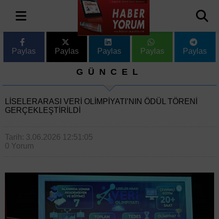
Paylas
Paylas
Paylas
Paylas
Paylas
GÜNCEL
LISELERARASI VERI OLIMPIYATI’NIN ÖDÜL TÖRENI
GERÇEKLEŞTIRILDI
Tarih: 3.06.2026 12:51:05
0 Yorum