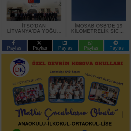
İTSO'DAN
İMOSAB OSB'DE 19
LİTVANYA'DA YOĞUN
KİLOMETRELİK SICAK
TEMAS TRAFİĞİ
ASFALT ÇALIŞMASI
BAŞLADI
Paylas
Paylas
Paylas
Paylas
Paylas