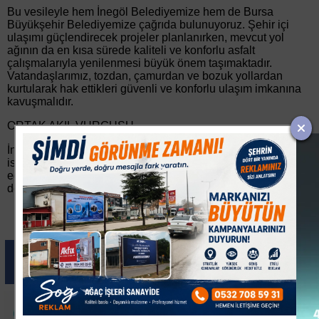
Bu vesileyle hem İnegöl Belediyemize hem de Bursa
Büyükşehir Belediyemize çağrıda bulunuyoruz. Şehir içi
ulaşımı güçlendirecek projeler planlanırken, mevcut yol
ağının da en kısa sürede kaliteli ve konforlu asfalt
çalışmalarıyla yenilenmesi büyük önem taşımaktadır.
Vatandaşlarımız, tozdan, çamurdan ve bozuk yollardan
kurtularak hak ettikleri güvenli ve konforlu ulaşım imkanına
kavuşmalıdır.
ORTAK AKIL VURGUSU
İnegöl'ün geleceğini ilgilendiren her konuda ortak akıl,
istişare ve iş birliği anlayışının hakim olmasını temenni
ediyor; ilçemize değer katacak her yatırımın takipçisi ve
destekçisi olacağımızı kamuoyuna saygıyla bildiriyoruz."
Paylas
Paylas
Paylas
Paylas
Paylas