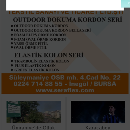
Ümraniye'de Otluk
Karacabey