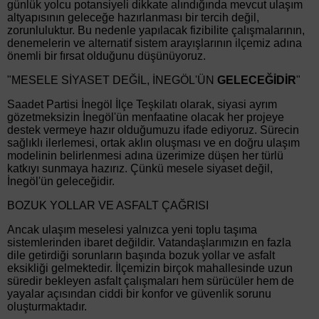
günlük yolcu potansiyeli dikkate alındığında mevcut ulaşım
altyapısının geleceğe hazırlanması bir tercih değil,
zorunluluktur. Bu nedenle yapılacak fizibilite çalışmalarının,
denemelerin ve alternatif sistem arayışlarının ilçemiz adına
önemli bir fırsat olduğunu düşünüyoruz.
"MESELE SİYASET DEĞİL, İNEGÖL'ÜN
GELECEĞİDİR
"
Saadet Partisi İnegöl İlçe Teşkilatı olarak, siyasi ayrım
gözetmeksizin İnegöl'ün menfaatine olacak her projeye
destek vermeye hazır olduğumuzu ifade ediyoruz. Sürecin
sağlıklı ilerlemesi, ortak aklın oluşması ve en doğru ulaşım
modelinin belirlenmesi adına üzerimize düşen her türlü
katkıyı sunmaya hazırız. Çünkü mesele siyaset değil,
İnegöl'ün geleceğidir.
BOZUK YOLLAR VE ASFALT ÇAĞRISI
Ancak ulaşım meselesi yalnızca yeni toplu taşıma
sistemlerinden ibaret değildir. Vatandaşlarımızın en fazla
dile getirdiği sorunların başında bozuk yollar ve asfalt
eksikliği gelmektedir. İlçemizin birçok mahallesinde uzun
süredir bekleyen asfalt çalışmaları hem sürücüler hem de
yayalar açısından ciddi bir konfor ve güvenlik sorunu
oluşturmaktadır.