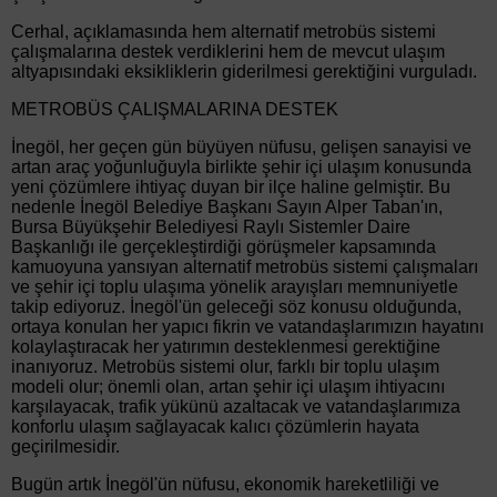
Cerhal, açıklamasında hem alternatif metrobüs sistemi
çalışmalarına destek verdiklerini hem de mevcut ulaşım
altyapısındaki eksikliklerin giderilmesi gerektiğini vurguladı.
METROBÜS ÇALIŞMALARINA DESTEK
İnegöl, her geçen gün büyüyen nüfusu, gelişen sanayisi ve
artan araç yoğunluğuyla birlikte şehir içi ulaşım konusunda
yeni çözümlere ihtiyaç duyan bir ilçe haline gelmiştir. Bu
nedenle İnegöl Belediye Başkanı Sayın Alper Taban'ın,
Bursa Büyükşehir Belediyesi Raylı Sistemler Daire
Başkanlığı ile gerçekleştirdiği görüşmeler kapsamında
kamuoyuna yansıyan alternatif metrobüs sistemi çalışmaları
ve şehir içi toplu ulaşıma yönelik arayışları memnuniyetle
takip ediyoruz. İnegöl'ün geleceği söz konusu olduğunda,
ortaya konulan her yapıcı fikrin ve vatandaşlarımızın hayatını
kolaylaştıracak her yatırımın desteklenmesi gerektiğine
inanıyoruz. Metrobüs sistemi olur, farklı bir toplu ulaşım
modeli olur; önemli olan, artan şehir içi ulaşım ihtiyacını
karşılayacak, trafik yükünü azaltacak ve vatandaşlarımıza
konforlu ulaşım sağlayacak kalıcı çözümlerin hayata
geçirilmesidir.
Bugün artık İnegöl'ün nüfusu, ekonomik hareketliliği ve