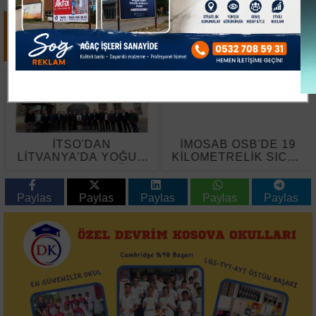
İTSO'DAN
İMOSAB OSB'DE 19
LİTVANYA'DA YOĞUN
KİLOMETRELİK SICAK
TEMAS TRAFİĞİ
ASFALT ÇALIŞMASI
BAŞLADI
Paylas
Paylas
Paylas
Paylas
Paylas