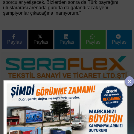
sporcular yetişecek. Bizlerden sonra da Türk bayrağını
uluslararası arenada gururla dalgalandıracak yeni
şampiyonlar çıkacağına inanıyorum."
Paylas
Paylas
Paylas
Paylas
Paylas