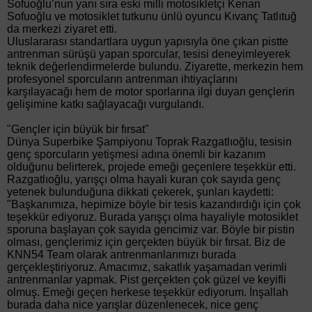
Sofuoğlu’nun yanı sıra eski milli motosikletçi Kenan
Sofuoğlu ve motosiklet tutkunu ünlü oyuncu Kıvanç Tatlıtuğ
da merkezi ziyaret etti.
Uluslararası standartlara uygun yapısıyla öne çıkan pistte
antrenman sürüşü yapan sporcular, tesisi deneyimleyerek
teknik değerlendirmelerde bulundu. Ziyarette, merkezin hem
profesyonel sporcuların antrenman ihtiyaçlarını
karşılayacağı hem de motor sporlarına ilgi duyan gençlerin
gelişimine katkı sağlayacağı vurgulandı.
"Gençler için büyük bir fırsat"
Dünya Superbike Şampiyonu Toprak Razgatlıoğlu, tesisin
genç sporcuların yetişmesi adına önemli bir kazanım
olduğunu belirterek, projede emeği geçenlere teşekkür etti.
Razgatlıoğlu, yarışçı olma hayali kuran çok sayıda genç
yetenek bulunduğuna dikkati çekerek, şunları kaydetti:
"Başkanımıza, hepimize böyle bir tesis kazandırdığı için çok
teşekkür ediyoruz. Burada yarışçı olma hayaliyle motosiklet
sporuna başlayan çok sayıda gencimiz var. Böyle bir pistin
olması, gençlerimiz için gerçekten büyük bir fırsat. Biz de
KNN54 Team olarak antrenmanlarımızı burada
gerçekleştiriyoruz. Amacımız, sakatlık yaşamadan verimli
antrenmanlar yapmak. Pist gerçekten çok güzel ve keyifli
olmuş. Emeği geçen herkese teşekkür ediyorum. İnşallah
burada daha nice yarışlar düzenlenecek, nice genç