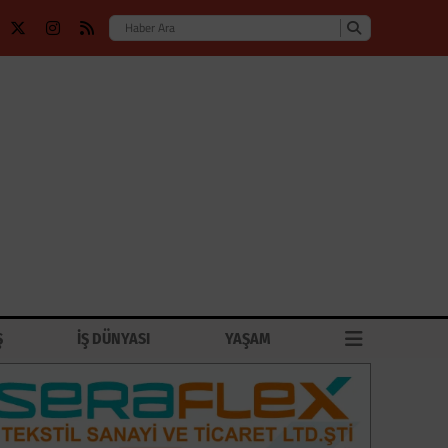
Ş
İŞ DÜNYASI
YAŞAM