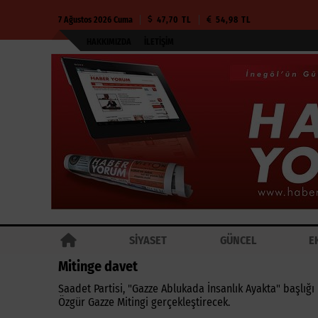
7 Ağustos 2026 Cuma
47,70 TL
54,98 TL
HAKKIMIZDA
İLETIŞIM
SİYASET
GÜNCEL
E
Mitinge davet
Saadet Partisi, "Gazze Ablukada İnsanlık Ayakta" başlığ
Özgür Gazze Mitingi gerçekleştirecek.