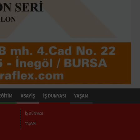
EĞİTİM
ASAYİŞ
İŞ DÜNYASI
YAŞAM
İŞ DÜNYASI
YAŞAM