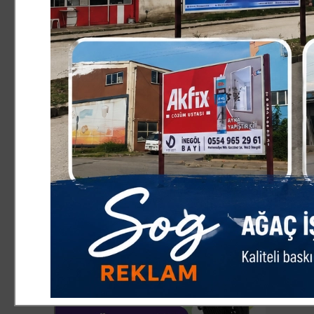
Meydanı'nda olacağız.” Dedi.
İNEGÖL’den İSTANBUL’A ÜCRETSİZ OTOBÜS KALKACAK
Saadet Partisi İnegöl İlçe Teşkilatının mitinge katılım i
Ahmet YILDIZ katılmak isteyen vatandaşlara çağrıda bulu
önünden otobüslerimiz kalkacak. Katılım sağlamak istey
paylaştığımız ilanlardaki irtibat numaralarından kayıt ya
herkesi bu mitinge davet ediyoruz.” Yapacakları mitingin
YILDIZ “Gazze'de bebeğinin parçalanmış cesedini havaya
hissediyorsa Üsküdar'a bekliyoruz. Çağrı tüm kesimlerin