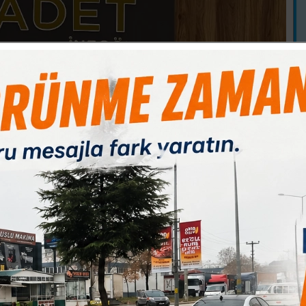
B
1
Paylas
Paylas
Paylas
ı ile 15 Haziran Pazar günü saat 17.00'de Üsküdar Meydanı'nda
göl İlçe Başkanı Ahmet YILDIZ, Saadet Partisi'nin Pazar günü
gi'ne ilişkin açıklama yaparak tüm İnegöllüleri davet etti.
n şunları dile getirdi: “Gazze bu çağın utancı olarak ifade
zze'de taşların/toprakların bile ağladığı, insan vicdanının kabul
 insanlık tarihinin en büyük zulümlerinden birini yaşıyor. Ne
göstermelik kınamalarla yetiniyor. Gazze'deki katliama karşı
ekiyordu. Saadet Partisi ve Milli Görüş Hareketi'nin var
nşallah Pazar günü saat 17.00'de Saadet Partisi olarak Üsküdar