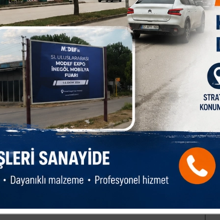
çin organizasyon hazırlıklarını da tamamladığını ifade eden
ndu: “Pazar günü saat 12:00’de Saadet Partisi İlçe binamız
en vatandaşlarımız sosyal medya ve basın aracılığıyla
ptırabilirler. Parti farkı gözetmeden, yüreği Gazze için sızlayan
 siyasi bir çağrı değil, insanlığa çağrı olduğunu ifade eden
 kaldırıp yardım çağrısında bulunan anne için kim hassasiyet
 vicdanında karşılık bulacağına inanıyorum” dedi.