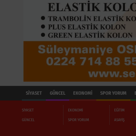
SİYASET
GÜNCEL
EKONOMİ
SPOR YORUM
SİYASET
EKONOMİ
EĞİTİM
GÜNCEL
SPOR YORUM
ASAYİŞ