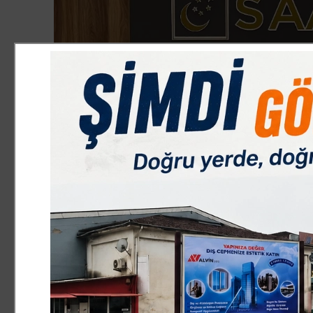
SİYASET
14.06.2025 13:07:00
0
Paylas
Paylas
Saadet Partisi, "Gazze Ablukada İnsanlık Ayakta" başlığ
Özgür Gazze Mitingi gerçekleştirecek. Saadet Partisi İne
Üsküdar Meydanı'nda gerçekleştireceği Özgür Gazze Mitin
Ahmet YILDIZ, basın açıklamasında Gazze Mitingi'ne ilişki
edilebilir. 7 Ekim'den bugüne 19 aylık süre içerisinde Ga
edemeyeceği, vahşi bir katliama tanıklık ediyoruz. Gazze
yazık ki dünya seyrediyor. Müslüman ülkeler ise sadece 
idareciler nezdindeki sessizliği bir çığlık ile kırmak ger
olduğundan bugüne Filistin hassasiyetini herkes bilir. İ