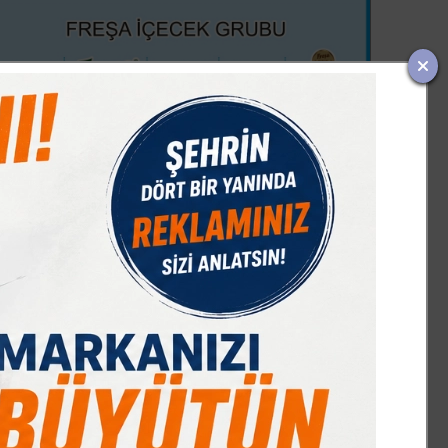
IST 100
DOLAR
EURO
GRAM ALTIN
Ç. ALTIN
7603,28
47,70
54,98
6490,12
10424,01
%0,44
% 0,16
% -0,04
% -0,02
% 0,00