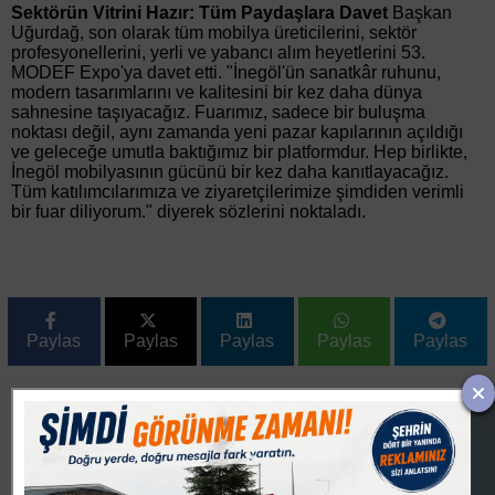
Sektörün Vitrini Hazır: Tüm Paydaşlara Davet
Başkan
Uğurdağ, son olarak tüm mobilya üreticilerini, sektör
profesyonellerini, yerli ve yabancı alım heyetlerini 53.
MODEF Expo'ya davet etti. "İnegöl'ün sanatkâr ruhunu,
modern tasarımlarını ve kalitesini bir kez daha dünya
sahnesine taşıyacağız. Fuarımız, sadece bir buluşma
noktası değil, aynı zamanda yeni pazar kapılarının açıldığı
ve geleceğe umutla baktığımız bir platformdur. Hep birlikte,
İnegöl mobilyasının gücünü bir kez daha kanıtlayacağız.
Tüm katılımcılarımıza ve ziyaretçilerimize şimdiden verimli
bir fuar diliyorum." diyerek sözlerini noktaladı.
Paylas
Paylas
Paylas
Paylas
Paylas