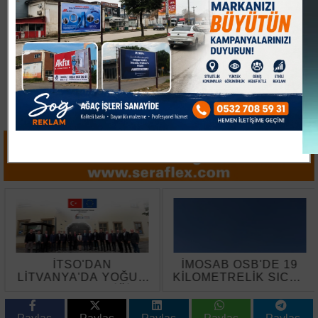
İTSO'DAN
İMOSAB OSB'DE 19
LİTVANYA'DA YOĞUN
KİLOMETRELİK SICAK
TEMAS TRAFİĞİ
ASFALT ÇALIŞMASI
BAŞLADI