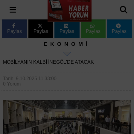
Paylas
Paylas
Paylas
Paylas
Paylas
EKONOMİ
MOBILYANIN KALBI İNEGÖL'DE ATACAK
Tarih: 9.10.2025 11:33:00
0 Yorum