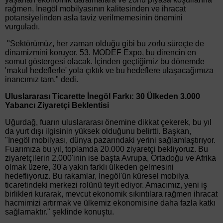
rağmen, İnegöl mobilyasının kalitesinden ve ihracat
potansiyelinden asla taviz verilmemesinin önemini
vurguladı.
"Sektörümüz, her zaman olduğu gibi bu zorlu süreçte de
dinamizmini koruyor. 53. MODEF Expo, bu direncin en
somut göstergesi olacak. İçinden geçtiğimiz bu dönemde
'makul hedeflerle' yola çıktık ve bu hedeflere ulaşacağımıza
inancımız tam." dedi.
Uluslararası Ticarette İnegöl Farkı: 30 Ülkeden 3.000
Yabancı Ziyaretçi Beklentisi
Uğurdağ, fuarın uluslararası önemine dikkat çekerek, bu yıl
da yurt dışı ilgisinin yüksek olduğunu belirtti. Başkan,
"İnegöl mobilyası, dünya pazarındaki yerini sağlamlaştırıyor.
Fuarımıza bu yıl, toplamda 20.000 ziyaretçi bekliyoruz. Bu
ziyaretçilerin 2.000'inin ise başta Avrupa, Ortadoğu ve Afrika
olmak üzere, 30'a yakın farklı ülkeden gelmesini
hedefliyoruz. Bu rakamlar, İnegöl'ün küresel mobilya
ticaretindeki merkezi rolünü teyit ediyor. Amacımız, yeni iş
birlikleri kurarak, mevcut ekonomik sıkıntılara rağmen ihracat
hacmimizi artırmak ve ülkemiz ekonomisine daha fazla katkı
sağlamaktır." şeklinde konuştu.