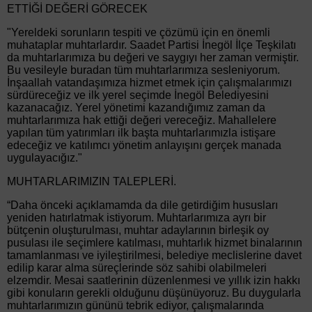
ETTİĞİ DEĞERİ GÖRECEK
"Yereldeki sorunların tespiti ve çözümü için en önemli
muhataplar muhtarlardır. Saadet Partisi İnegöl İlçe Teşkilatı
da muhtarlarımıza bu değeri ve saygıyı her zaman vermiştir.
Bu vesileyle buradan tüm muhtarlarımıza sesleniyorum.
İnşaallah vatandaşımıza hizmet etmek için çalışmalarımızı
sürdüreceğiz ve ilk yerel seçimde İnegöl Belediyesini
kazanacağız. Yerel yönetimi kazandığımız zaman da
muhtarlarımıza hak ettiği değeri vereceğiz. Mahallelere
yapılan tüm yatırımları ilk başta muhtarlarımızla istişare
edeceğiz ve katılımcı yönetim anlayışını gerçek manada
uygulayacığız."
MUHTARLARIMIZIN TALEPLERİ.
“Daha önceki açıklamamda da dile getirdiğim hususları
yeniden hatırlatmak istiyorum. Muhtarlarımıza ayrı bir
bütçenin oluşturulması, muhtar adaylarının birleşik oy
pusulası ile seçimlere katılması, muhtarlık hizmet binalarının
tamamlanması ve iyileştirilmesi, belediye meclislerine davet
edilip karar alma süreçlerinde söz sahibi olabilmeleri
elzemdir. Mesai saatlerinin düzenlenmesi ve yıllık izin hakkı
gibi konuların gerekli olduğunu düşünüyoruz. Bu duygularla
muhtarlarımızın gününü tebrik ediyor, çalışmalarında