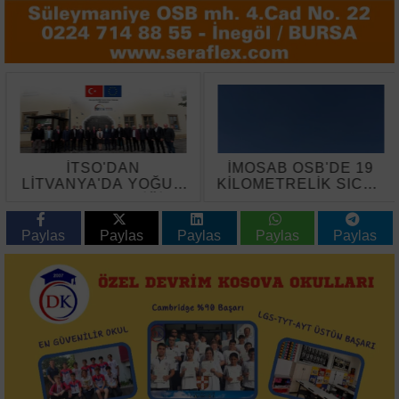
İTSO'DAN
İMOSAB OSB'DE 19
LİTVANYA'DA YOĞUN
KİLOMETRELİK SICAK
TEMAS TRAFİĞİ
ASFALT ÇALIŞMASI
BAŞLADI
Paylas
Paylas
Paylas
Paylas
Paylas