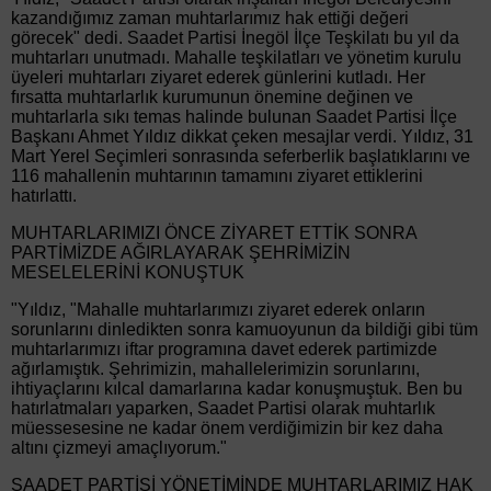
kazandığımız zaman muhtarlarımız hak ettiği değeri
görecek" dedi. Saadet Partisi İnegöl İlçe Teşkilatı bu yıl da
muhtarları unutmadı. Mahalle teşkilatları ve yönetim kurulu
üyeleri muhtarları ziyaret ederek günlerini kutladı. Her
fırsatta muhtarlarlık kurumunun önemine değinen ve
muhtarlarla sıkı temas halinde bulunan Saadet Partisi İlçe
Başkanı Ahmet Yıldız dikkat çeken mesajlar verdi. Yıldız, 31
Mart Yerel Seçimleri sonrasında seferberlik başlatıklarını ve
116 mahallenin muhtarının tamamını ziyaret ettiklerini
hatırlattı.
MUHTARLARIMIZI ÖNCE ZİYARET ETTİK SONRA
PARTİMİZDE AĞIRLAYARAK ŞEHRİMİZİN
MESELELERİNİ KONUŞTUK
"Yıldız, "Mahalle muhtarlarımızı ziyaret ederek onların
sorunlarını dinledikten sonra kamuoyunun da bildiği gibi tüm
muhtarlarımızı iftar programına davet ederek partimizde
ağırlamıştık. Şehrimizin, mahallelerimizin sorunlarını,
ihtiyaçlarını kılcal damarlarına kadar konuşmuştuk. Ben bu
hatırlatmaları yaparken, Saadet Partisi olarak muhtarlık
müessesesine ne kadar önem verdiğimizin bir kez daha
altını çizmeyi amaçlıyorum."
SAADET PARTİSİ YÖNETİMİNDE MUHTARLARIMIZ HAK