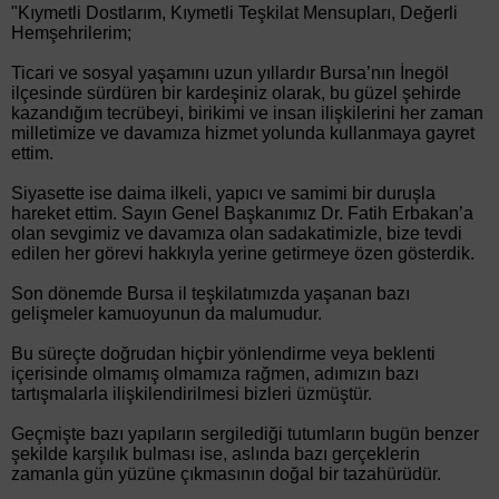
"Kıymetli Dostlarım, Kıymetli Teşkilat Mensupları, Değerli
Hemşehrilerim;
Ticari ve sosyal yaşamını uzun yıllardır Bursa’nın İnegöl
ilçesinde sürdüren bir kardeşiniz olarak, bu güzel şehirde
kazandığım tecrübeyi, birikimi ve insan ilişkilerini her zaman
milletimize ve davamıza hizmet yolunda kullanmaya gayret
ettim.
Siyasette ise daima ilkeli, yapıcı ve samimi bir duruşla
hareket ettim. Sayın Genel Başkanımız Dr. Fatih Erbakan’a
olan sevgimiz ve davamıza olan sadakatimizle, bize tevdi
edilen her görevi hakkıyla yerine getirmeye özen gösterdik.
Son dönemde Bursa il teşkilatımızda yaşanan bazı
gelişmeler kamuoyunun da malumudur.
Bu süreçte doğrudan hiçbir yönlendirme veya beklenti
içerisinde olmamış olmamıza rağmen, adımızın bazı
tartışmalarla ilişkilendirilmesi bizleri üzmüştür.
Geçmişte bazı yapıların sergilediği tutumların bugün benzer
şekilde karşılık bulması ise, aslında bazı gerçeklerin
zamanla gün yüzüne çıkmasının doğal bir tazahürüdür.