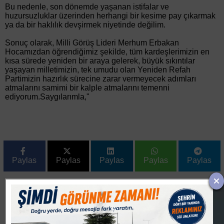
Bu nedenle, son dönemde yaşanan istifalar ve
huzursuzluklar üzerinden herhangi bir kesime pay çıkarmak
ya da bir haklılık devşirmek niyetinde değilim.
Sonuç olarak, Milli Görüş Lideri Merhum Erbakan
Hocamızdan öğrendiğimiz şekilde, tüm kardeşlerimizin en
kısa sürede yeniden bir araya gelerek, büyük sıkıntılar
yaşayan milletimizin, tek umudu olan Yeniden Refah
Partimizin hazırlık sürecine zarar vermeyecek adımları
atmalarını samimi bir kalple atmalarını temenni
ediyorum.Saygılarımla,"
Paylas
Paylas
Paylas
Paylas
Paylas