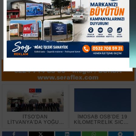
İTSO'DAN
İMOSAB OSB'DE 19
LİTVANYA'DA YOĞUN
KİLOMETRELİK SICAK
TEMAS TRAFİĞİ
ASFALT ÇALIŞMASI
BAŞLADI