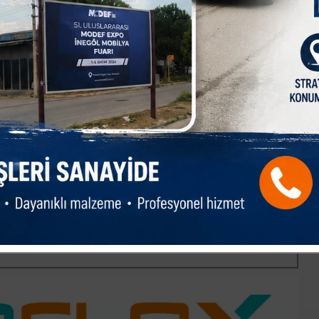
yı Osmangazi Belediye Başkanı Erkan Aydın’a teşekkür eden
zın kültür ve sanatla iç içe büyüyerek ülkesine ve milletine
 mahallemizin ihtiyaç ve taleplerini Osmangazi Belediyemize
Aydın, hem muhtarların hem de mahalle sakinlerinin her zaman
 buluyor. Çocuklarımız için düzenlenen bu tür sosyal ve kültürel
geçen herkese teşekkür ediyorum." şeklinde konuştu.