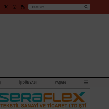
Ş
İŞ DÜNYASI
YAŞAM