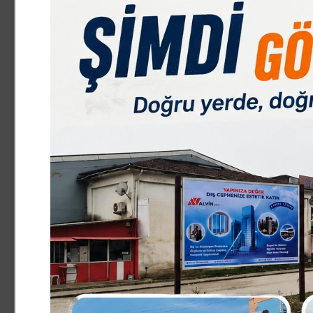
SİYASET
4.07.2026 12:24:53
0
Paylas
Paylas
Osmangazi Belediyesi, çocukların yaz tatilini dolu dolu 
Yaz Film Gösterimleri" etkinliğiyle yazlık sinema coşkusu
Osmangazi Belediyesi, çocuklara unutulmaz anlar yaşa
düzenlenen sosyal ve kültürel etkinliklerle çocuklar eğl
yazlık sinema geleneği çocukların ayağına geliyor. Mah
birbirinden renkli animasyon filmleri, çocuklara açık h
eşliğinde gerçekleştirilen film gösterimlerinde çocuklar 
yaz akşamlarının tadını çıkarıyor.
"Osmangazi’de Yaz Film Gösterimleri" etkinliğinin son a
sinemasında çocuklar, "Efsane Takım Bilim Kahramanları" 
öncesinde ve sonrasında arkadaşlarıyla vakit geçiren çoc
duydukları memnuniyeti dile getirdi.
"Erkan Aydın başkanımız her zaman yanımızda"