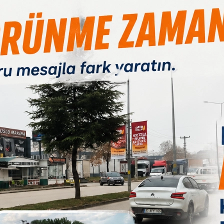
B
Paylas
Paylas
Paylas
1
ve keyifli geçirebilmeleri amacıyla düzenlediği "Osmangazi’de
nu mahallelere taşıyor.
tmaya devam ediyor. Osmangazi’de yaz boyunca mahallelerde
enceyle buluşurken "Osmangazi’de Yaz Film Gösterimleri" ile
alle meydanlarında kurulan dev ekranlarda gösterilen
avada sinema keyfi yaşatmayı sürdürüyor. Patlamış mısır ikramı
hem eğleniyor, hem de aileleri ve arkadaşlarıyla birlikte keyifli
dresi Mehmet Akif Mahallesi oldu. Mahallede kurulan açık hava
adlı animasyon filmini büyük bir ilgiyle izledi. Film gösterimi
uklar, yaz akşamını neşe dolu anlarla geçirirken etkinlikten