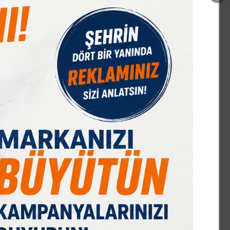
IST 100
DOLAR
EURO
GRAM ALTIN
Ç. ALTIN
7603,28
47,59
54,95
6501,16
10424,01
%0,44
% 0,05
% -0,07
% 0,09
% 2,02