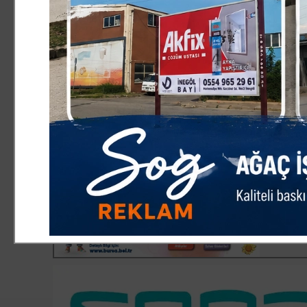
Çocuklara yönelik hayata geçirilen etkinliklerden dola
Mehmet Akif Mahallesi Muhtarı Osman Sakin, "Çocuklarımı
faydalı bireyler olmalarını önemsiyoruz. Bu doğrultuda
iletiyoruz. Sağ olsun Belediye Başkanımız Sayın Erkan 
yanında oluyor. İlettiğimiz talepler kısa sürede karşılık
etkinlikler de mahallemize büyük değer katıyor. Emeği 