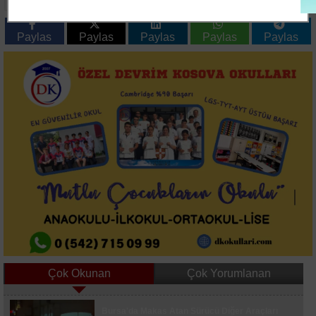
Çocuklara Kapılarını
Kurtarıldı
Açtı
Paylas
Paylas
Paylas
Paylas
Paylas
Çok Okunan
Çok Yorumlanan
Bahçelievler'de Dün Gece Tahliye Edilen Bina
Bursa'da Makas Atan Sürücü Diğer Araçları