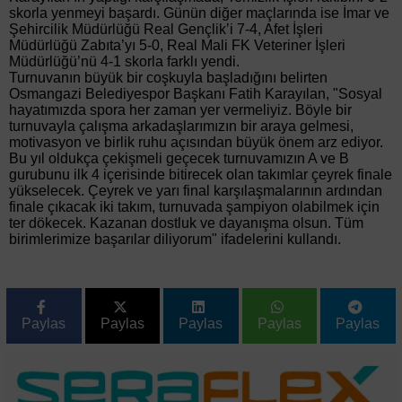
skorla yenmeyi başardı. Günün diğer maçlarında ise İmar ve
Şehircilik Müdürlüğü Real Gençlik’i 7-4, Afet İşleri
Müdürlüğü Zabıta’yı 5-0, Real Mali FK Veteriner İşleri
Müdürlüğü’nü 4-1 skorla farklı yendi.
Turnuvanın büyük bir coşkuyla başladığını belirten
Osmangazi Belediyespor Başkanı Fatih Karayılan, "Sosyal
hayatımızda spora her zaman yer vermeliyiz. Böyle bir
turnuvayla çalışma arkadaşlarımızın bir araya gelmesi,
motivasyon ve birlik ruhu açısından büyük önem arz ediyor.
Bu yıl oldukça çekişmeli geçecek turnuvamızın A ve B
gurubunu ilk 4 içerisinde bitirecek olan takımlar çeyrek finale
yükselecek. Çeyrek ve yarı final karşılaşmalarının ardından
finale çıkacak iki takım, turnuvada şampiyon olabilmek için
ter dökecek. Kazanan dostluk ve dayanışma olsun. Tüm
birimlerimize başarılar diliyorum" ifadelerini kullandı.
Paylas
Paylas
Paylas
Paylas
Paylas