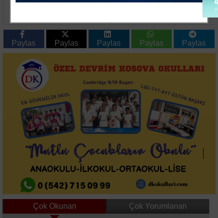
Seyir Halindeki Araçta
Yeni nesil suç
Yangın: Otluk Alana
örgütlerine büyük
Sıçradı
operasyon 32 şüpheli
adliyede
Paylas
Paylas
Paylas
Paylas
Paylas
Çok Okunan
Çok Yorumlanan