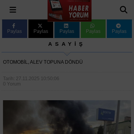
Paylas
Paylas
Paylas
Paylas
Paylas
ASAYİŞ
OTOMOBIL, ALEV TOPUNA DÖNDÜ
Tarih: 27.11.2025 10:50:06
0 Yorum