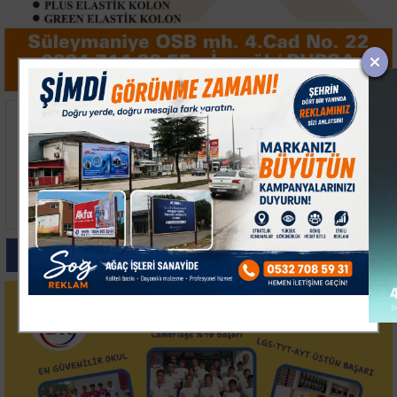
Beykoz'da Uyuşturucu
Beyoğlu'nda Kötü Koku
Operasyonu: 117 Kök
İhbarı Üzerine Evde
Hint Keneviri ve Silah
Ölü Bulundu
Ele Geçirildi
Paylas
Paylas
Paylas
Paylas
Paylas