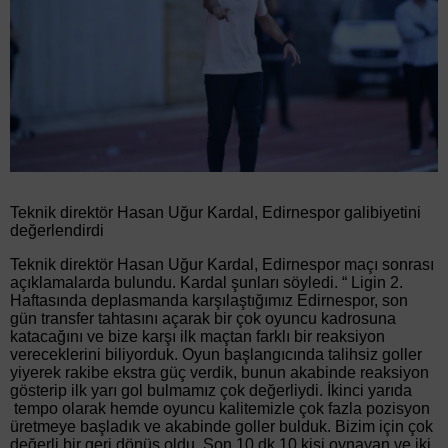
Teknik direktör Hasan Uğur Kardal, Edirnespor galibiyetini
değerlendirdi
Teknik direktör Hasan Uğur Kardal, Edirnespor maçı sonrası
açıklamalarda bulundu. Kardal şunları söyledi. “ Ligin 2.
Haftasında deplasmanda karşılaştığımız Edirnespor, son
gün transfer tahtasını açarak bir çok oyuncu kadrosuna
katacağını ve bize karşı ilk maçtan farklı bir reaksiyon
vereceklerini biliyorduk. Oyun başlangıcında talihsiz goller
yiyerek rakibe ekstra güç verdik, bunun akabinde reaksiyon
gösterip ilk yarı gol bulmamız çok değerliydi. İkinci yarıda
tempo olarak hemde oyuncu kalitemizle çok fazla pozisyon
üretmeye başladık ve akabinde goller bulduk. Bizim için çok
değerli bir geri dönüş oldu. Son 10 dk 10 kişi oynayan ve iki