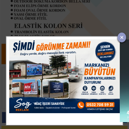
Fenerbahçe Sturm Graz
Bandırmaspor Teknik
Maçı İçin Hazırlıklarını
Direktörü Arslan
Sürdürdü
Galibiyeti Babasına
Armağan Etti
Paylas
Paylas
Paylas
Paylas
Paylas