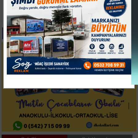
İTSO'DAN
İMOSAB OSB'DE 19
LİTVANYA'DA YOĞUN
KİLOMETRELİK SICAK
TEMAS TRAFİĞİ
ASFALT ÇALIŞMASI
BAŞLADI
Paylas
Paylas
Paylas
Paylas
Paylas