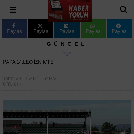
Paylas
Paylas
Paylas
Paylas
Paylas
GÜNCEL
PAPA 14.LEO İZNIK’TE
Tarih: 28.11.2025 16:04:21
0 Yorum