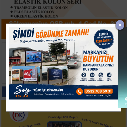
Bakan Memişoğlu
Yalova OSB ve
Çerkezköy'de Sağlık
Teknopark Litvanya'da
Ürünleri Tesislerini
İş Birliği Temaslarını
Ziyaret Etti
Tamamladı
Paylas
Paylas
Paylas
Paylas
Paylas