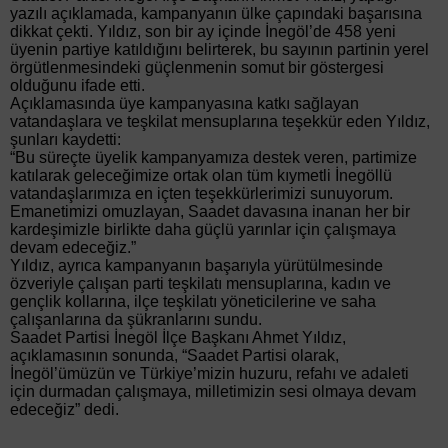
yazılı açıklamada, kampanyanın ülke çapındaki başarısına
dikkat çekti. Yıldız, son bir ay içinde İnegöl’de 458 yeni
üyenin partiye katıldığını belirterek, bu sayının partinin yerel
örgütlenmesindeki güçlenmenin somut bir göstergesi
olduğunu ifade etti.
Açıklamasında üye kampanyasına katkı sağlayan
vatandaşlara ve teşkilat mensuplarına teşekkür eden Yıldız,
şunları kaydetti:
“Bu süreçte üyelik kampanyamıza destek veren, partimize
katılarak geleceğimize ortak olan tüm kıymetli İnegöllü
vatandaşlarımıza en içten teşekkürlerimizi sunuyorum.
Emanetimizi omuzlayan, Saadet davasına inanan her bir
kardeşimizle birlikte daha güçlü yarınlar için çalışmaya
devam edeceğiz.”
Yıldız, ayrıca kampanyanın başarıyla yürütülmesinde
özveriyle çalışan parti teşkilatı mensuplarına, kadın ve
gençlik kollarına, ilçe teşkilatı yöneticilerine ve saha
çalışanlarına da şükranlarını sundu.
Saadet Partisi İnegöl İlçe Başkanı Ahmet Yıldız,
açıklamasının sonunda, “Saadet Partisi olarak,
İnegöl’ümüzün ve Türkiye’mizin huzuru, refahı ve adaleti
için durmadan çalışmaya, milletimizin sesi olmaya devam
edeceğiz” dedi.