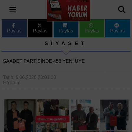
Paylas
Paylas
Paylas
Paylas
Paylas
SİYASET
SAADET PARTISINDE 458 YENI ÜYE
Tarih: 6.06.2026 23:01:00
0 Yorum