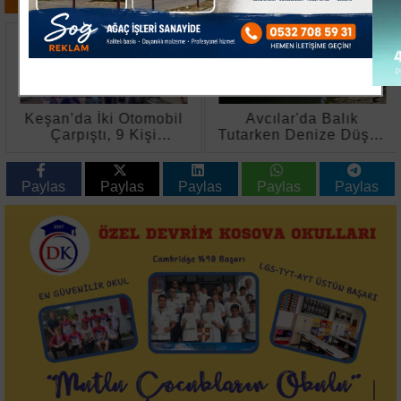
Keşan’da İki Otomobil
Avcılar'da Balık
Çarpıştı, 9 Kişi
Tutarken Denize Düşen
Yaralandı
74 Yaşındaki Adam
Hayatını Kaybetti
Paylas
Paylas
Paylas
Paylas
Paylas