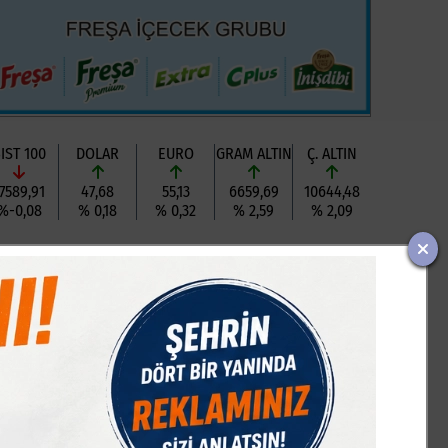
IST 100
DOLAR
EURO
GRAM ALTIN
Ç. ALTIN
7589,91
47,68
55,13
6659,69
10644,48
%-0,08
% 0,18
% 0,32
% 2,59
% 2,09