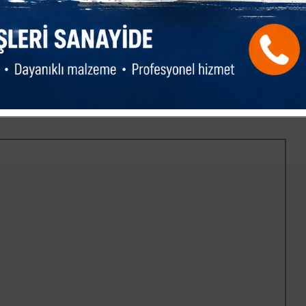
rın, yaşlıların Kanal İnegöl'de kalabalıklar oluşturması da
izin böyle merkezlere ve yeşil alanlara ihtiyacı vardır.”
RAR
e çok sayıda süs bitkisinin yer alması da gün geçtikçe
ine bildiğimiz kadarıyla proje içerisinde önceden kitaphane
kitaphane inşasının da projeye eklenmesi bizleri ve
eşkilatı olarak vatandaşlarımızın hayrına olmayan her şeyi
izmet edilecek güzel projelerin de destekçisiyiz. Bu vesileyle
kkür ederiz.”