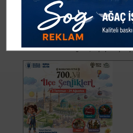
havaların iyi gitmesi nedeniyle de vatandaşların, çocukla
projenin doğru bir proje olmasının ispatıdır. Çünkü ilçem
KİTAPHANE, YENİ AĞAÇLAR VE SÜS BİTKİLERİ İSABETLİ KA
“Ayrıca projenin içerisinde 630 yeni ağacın yer alması v
betonlaşan İnegöl'ümüzde isabetli bir karar olmuştur. Y
detayı yoktu. Proje başladıktan ve şekillendikten sonra 
gençlerimizi mutlu etmiştir. Saadet Partisi İnegöl İlçe T
eleştirip karşısında durduğumuz gibi, vatandaşlarımıza h
Taban ve ekibine Kanal İnegöl Projesi çalışması için teşe