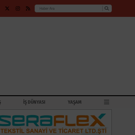
Ş
İŞ DÜNYASI
YAŞAM