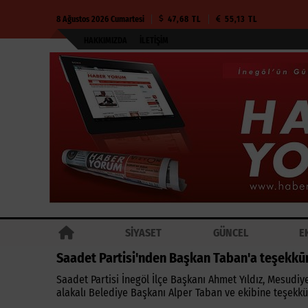
8 Ağustos 2026 Cumartesi
47,68 TL
55,13 TL
HAKKIMIZDA
İLETIŞIM
SİYASET
GÜNCEL
E
Saadet Partisi'nden Başkan Taban'a teşekkū
Saadet Partisi İnegöl İlçe Başkanı Ahmet Yıldız, Mesudi
alakalı Belediye Başkanı Alper Taban ve ekibine teşekkür