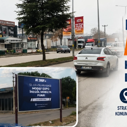
oğruyu da desteklediklerini belirten İlçe Başkanı Yıldız, “Ortaya
unda bir proje oldu. İnşallah yeni cazibe merkezleri ve yeşil
tif muhalefet anlayışını benimsiyoruz. Yapılmayan veya yanlış
ruz, eleştirmekle kalmayıp konu üzerinde çalışarak çözüm
rtisinin yöneticilerine bir nevi yol haritası oluyor. Keşke
ler de sesimizi ve düşüncelerimizi kamuoyu aracılığıyla değil de
şıyla ilçemiz, ilimiz ve ülkemiz için mücadelelerimizi devam
tiliye yakışır olacak şekilde dikkat ediyoruz. Tüm
arda ilçemize yapılan bir proje için sayın Belediye Başkanı Alper
yoruz. Bu proje Kanal İnegöl Projesi. 2020 yılının Aralık
 her ne kadar tahmin edildiği 2021 yılının sonunda
yapmış olduğumuz basın açıklamalarında sıklıkla İnegöl'ümüzün
rnatif cazibe merkezlerinin oluşturulması gerektiğini
OLDUĞUNUN İSPATIDIR
bir proje oldu. Mesudiye Mahallesi'nde Bedre Deresi'nin her iki
je bölgenin çehresini değiştirdi. Yaz sezonunda ve şu anda