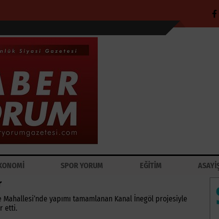
KONOMİ
SPOR YORUM
EĞİTİM
ASAYİ
r
ye Mahallesi’nde yapımı tamamlanan Kanal İnegöl projesiyle
 etti.