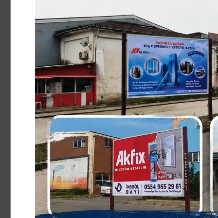
.
Muhalefet anlayışları gereği yanlışı eleştirdiklerini ve d
güzel bir eser çıktı. İnegöl’ümüzün ihtiyaçları doğrultus
alanlar yapmak adına çalışmalar devam eder” dedi.
Ahmet Yıldız’ın açıklamaları şu şekilde;
YAPICI MUHALEFET ANLAYIŞINI BENİMSİYORUZ
“Saadet Partisi İnegöl İlçe Teşkilatı olarak yapıcı ve ak
yapılan hizmetleri vatandaş odaklı düşünerek eleştiriyo
önerilerimizi de sunuyoruz. Bizim önerilerimiz, iktidar pa
istişare kültürüne açık bir yönetim anlayışları olsa, biz
bizzat kendilerine söyleyebilsek. Yapıcı muhalefet anlayı
ettirirken de üslubumuza bir Milli Görüşçü ve Saadet Par
siyasetçilerimizi de bu üsluba davet ediyoruz.”
ORTAYA GÜZEL BİR ESER ÇIKTI
“Muhalefet anlayışımızın altını çizdikten sonra, son yıll
Taban ve ekibine kamuoyu aracılığıyla teşekkür etmek isti
ayında Mesudiye Mahallesi dere boyunda başlanan proje
bitirilemese de ortaya güzel bir eser çıktı. Daha önce 
sıkıştığını, nüfusun arttığını, yeşil alan eksikliğini, alte
vurgulamıştık.”
VATANDAŞLARI OLUŞTURDUĞU KALABALIK DOĞRU PROJE 
“Kanal İnegöl Projesi tam olarak bu ihtiyacı karşılayan 
yakasına oluşturulan ve 850 metre uzunluğunda olan pro