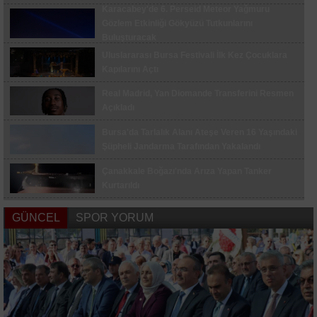
Bozüyük'te 51 Kişiye Dolandırıcılık Uyarısı
Karacabey'de 6. Perseid Meteor Yağmuru
Gözlem Etkinliği Gökyüzü Tutkunlarını
AK Parti Bilecik'te 25. Kuruluş Yıl Dönümü
Buluşturacak
Coşkusu: Mevlid ve Lokma İkramı
Uluslararası Bursa Festivali İlk Kez Çocuklara
Kapılarını Açtı
Güngören'de Balkon Çöktü Bina Tahliye Edildi
Real Madrid, Yan Diomande Transferini Resmen
İnegöl'de Elektrikli Bisiklet Uçuruma Yuvarlandı
Açıkladı
3 Çocuk Yaralandı
Bursa'da Tarlalık Alanı Ateşe Veren 16 Yaşındaki
Mason Greenwood Fenerbahçe'deki İlk Golünü
Şüpheli Jandarma Tarafından Yakalandı
Attı
Çanakkale Boğazı'nda Arıza Yapan Tanker
Bursa'da İş Yerinde Çıkan Yangın Maddi Hasar
Kurtarıldı
Bıraktı
Kocaelispor'da Sezon Açılışı Coşkusu: Metehan
Bahçelievler'de Çöken Binada Önceden Tahliye
GÜNCEL
SPOR YORUM
Tanıtıldı, Buray Sahne Aldı
Sayesinde Can Kaybı Yok
Galatasaray'da Yeni Sezon Hazırlıkları Devam
Keşan’da İki Otomobil Çarpıştı, 9 Kişi Yaralandı
Ediyor
Fenerbahçe Sturm Graz Maçı İçin Hazırlıklarını
Sürdürdü