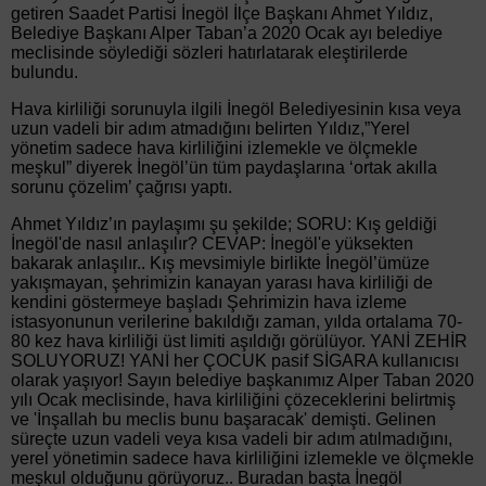
getiren Saadet Partisi İnegöl İlçe Başkanı Ahmet Yıldız,
Belediye Başkanı Alper Taban’a 2020 Ocak ayı belediye
meclisinde söylediği sözleri hatırlatarak eleştirilerde
bulundu.
Hava kirliliği sorunuyla ilgili İnegöl Belediyesinin kısa veya
uzun vadeli bir adım atmadığını belirten Yıldız,”Yerel
yönetim sadece hava kirliliğini izlemekle ve ölçmekle
meşkul” diyerek İnegöl’ün tüm paydaşlarına ‘ortak akılla
sorunu çözelim’ çağrısı yaptı.
Ahmet Yıldız’ın paylaşımı şu şekilde; SORU: Kış geldiği
İnegöl'de nasıl anlaşılır? CEVAP: İnegöl'e yüksekten
bakarak anlaşılır.. Kış mevsimiyle birlikte İnegöl’ümüze
yakışmayan, şehrimizin kanayan yarası hava kirliliği de
kendini göstermeye başladı Şehrimizin hava izleme
istasyonunun verilerine bakıldığı zaman, yılda ortalama 70-
80 kez hava kirliliği üst limiti aşıldığı görülüyor. YANİ ZEHİR
SOLUYORUZ! YANİ her ÇOCUK pasif SİGARA kullanıcısı
olarak yaşıyor! Sayın belediye başkanımız Alper Taban 2020
yılı Ocak meclisinde, hava kirliliğini çözeceklerini belirtmiş
ve 'İnşallah bu meclis bunu başaracak' demişti. Gelinen
süreçte uzun vadeli veya kısa vadeli bir adım atılmadığını,
yerel yönetimin sadece hava kirliliğini izlemekle ve ölçmekle
meşkul olduğunu görüyoruz.. Buradan başta İnegöl