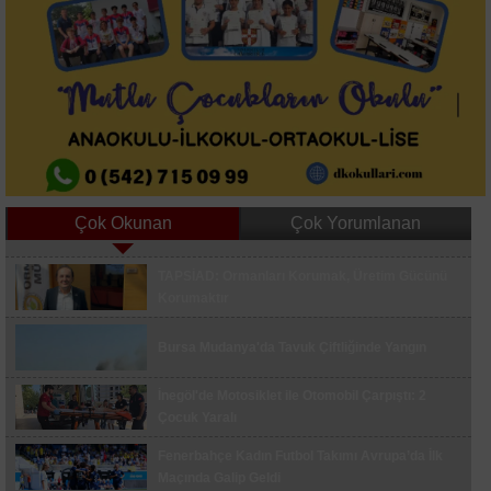
Çok Okunan
Çok Yorumlanan
Çekmeköyde İstinat Duvarı Çökmesi Sonrası
TAPSİAD: Ormanları Korumak, Üretim Gücünü
Bina Boşaltıldı
Korumaktır
Bursa’daki Sunrooflu Cami Mimarisiyle Dikkat
Bursa Mudanya'da Tavuk Çiftliğinde Yangın
Çekiyor
Jandarma Köyde Telefon Dolandırıcılığına Karşı
İnegöl'de Motosiklet ile Otomobil Çarpıştı: 2
Uyardı
Çocuk Yaralı
Osmaneli'de Sağlık Merkezinde KADES ve
Fenerbahçe Kadın Futbol Takımı Avrupa’da İlk
Dolandırıcılık Bilgilendirmesi
Maçında Galip Geldi