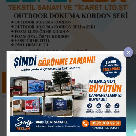
Kocaeli'de Uyuşturucu
Bilecik'te Kuş Çarpması
Operasyonlarında 6
Sonucu Çıkan Yangın