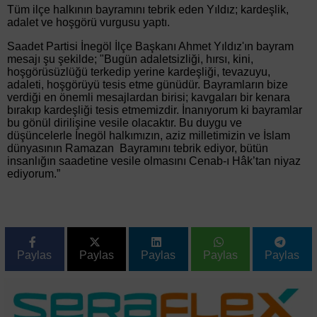
Tüm ilçe halkının bayramını tebrik eden Yıldız; kardeşlik,
adalet ve hoşgörü vurgusu yaptı.
Saadet Partisi İnegöl İlçe Başkanı Ahmet Yıldız'ın bayram
mesajı şu şekilde; "Bugün adaletsizliği, hırsı, kini,
hoşgörüsüzlüğü terkedip yerine kardeşliği, tevazuyu,
adaleti, hoşgörüyü tesis etme günüdür. Bayramların bize
verdiği en önemli mesajlardan birisi; kavgaları bir kenara
bırakıp kardeşliği tesis etmemizdir. İnanıyorum ki bayramlar
bu gönül dirilişine vesile olacaktır. Bu duygu ve
düşüncelerle İnegöl halkımızın, aziz milletimizin ve İslam
dünyasının Ramazan Bayramını tebrik ediyor, bütün
insanlığın saadetine vesile olmasını Cenab-ı Hâk’tan niyaz
ediyorum.”
Paylas
Paylas
Paylas
Paylas
Paylas