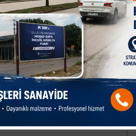
rüyor. Adalete güveniyoruz. Haksız ithamlarla mağdur edildik.
er ya da geç giderileceğine inanıyorum" diye konuştu.
ını vurgulayan Gezegen, "Karpuz tüccarlarına dikkat edin,
apın. Ben sözleşmeli ektiğim halde mağdur oldum, siz düşünün"
cak girdi maliyetlerinin yüksek olduğunu dile getiren Gezegen,
n, bölgedeki üretim değişikliklerine değinerek, "Mazot ve
arımda ne kadar üretiriz bilmiyorum. Mısır üretiyoruz, satıyoruz
mısırdan vazgeçiyor. Mısır azaldığı için çiftçi ürün seçeneği
ğız, fiyatlar nasıl olacak göreceğiz" dedi.