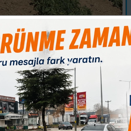
B
Paylas
Paylas
Paylas
tim yapmasına rağmen alıcı firmanın ürünü tarlada bırakması
im Gezegen, bu yıl karpuz yerine domates ve biber ürettiğini
katli olmaları uyarısında bulundu.
nda sözleşmeli karpuz ektiğini hatırlatan Gezegen, ürünün bir
rilemesi üzerine firmanın sözleşmeye aykırı davrandığını
lerine rağmen hasada gelmediğini ifade eden Gezegen, "3 bin
düler. ’Bugün, yarın’ derken gelmediler ve 20 milyon liraya yakın
uz yemedim. Temmuz ayı geldi, karpuzu göresim bile yok" dedi.
nı kaydeden Gezegen, "2025’te yaşadığımız sorunlar