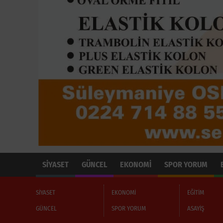
SİYASET
GÜNCEL
EKONOMİ
SPOR YORUM
SİYASET
EKONOMİ
EĞİTİM
GÜNCEL
SPOR YORUM
ASAYİŞ