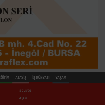
EĞİTİM
ASAYİŞ
İŞ DÜNYASI
YAŞAM
İŞ DÜNYASI
YAŞAM