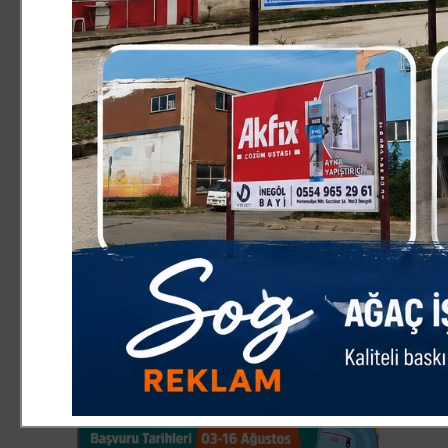
mahkemeye taşındı, keşifler yapıldı, davalar açtık ve sü
Mahkemeler biraz yavaş ilerliyor ama mağduriyetimizin 
Sözleşmeli üretim yapmasına rağmen mağduriyet yaşadığ
paranızı almadan tarlanıza sokmayın. Anlaşmalarınızı y
ifadesini kullandı.
"Karacabey çiftçisi giderek mısırdan vazgeçiyor"
Bu yıl umudunu domates, biber ve mısıra bağladığını an
üretimdeki heyecanlarını kaybettiklerini söyledi. Gezege
gübre maliyetleri yüksek. Önümüzdeki bir iki yıl içinde t
ama ortada gelir görünmüyor. Karacabey çiftçisi giderek 
olarak domates ve bibere yöneldi. 2026’da neler yaşayaca