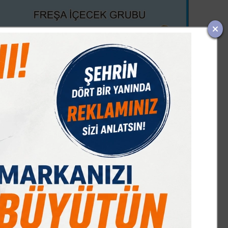
IST 100
DOLAR
EURO
GRAM ALTIN
Ç. ALTIN
17553,23
47,70
55,18
6669,47
10644,48
%-0,28
% 0,17
% 0,32
% 2,74
% 2,09