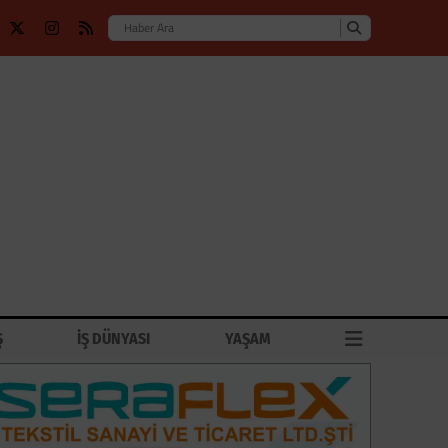
Ş
İŞ DÜNYASI
YAŞAM