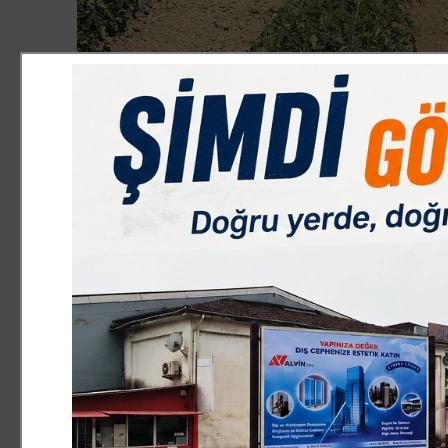
EKONOMİ
8.07.2026 11:22:50
0
Paylas
Paylas
Bursa’nın Karacabey ilçesinde geçen yıl sözleşmeli üre
nedeniyle yaklaşık 20 milyon lira zarar eden üretici Seç
ifade etti. Gezegen, üreticilere tüccarlar konusunda dik
Geçen yıl Konyalı bir firma ile anlaşarak 500 dönüm ala
bölümünün satın alındığını ancak piyasa fiyatlarının ge
belirtti. Firmanın fiyat güncelleme talebini kabul etme
500 ton karpuzum yerde kaldı. Farklı bahaneler ileri sür
zararım oldu. Karpuzdan çok soğudum, bir yıl oldu karp
"Paranızı almadan tüccarı tarlaya sokmayın"
Yaşanan sürecin ardından hukuki mücadele başlattıkları