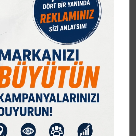
IST 100
DOLAR
EURO
GRAM ALTIN
Ç. ALTIN
7589,91
47,68
55,13
6659,69
10644,48
%-0,08
% 0,18
% 0,32
% 2,59
% 2,09