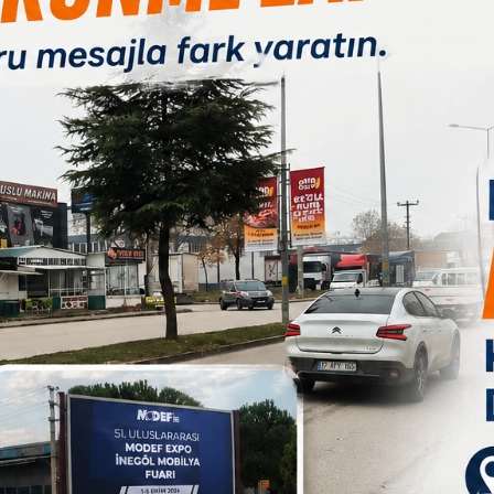
B
Paylas
Paylas
Paylas
1
ı Kani Ademoğlu, şunları söyledi: “Öncelikle ben teknik ekibi,
dele ettiler. Biz buraya derin kadromuz olmamasına rağmen 2-3
e pozisyon vermedik. 2 tane uzaktan gelen şut ile golü yedik ve
i içeride ince ince doğradı. Hakemde baskı altındaydı. Ama
z ama bütçe olarak değil ama biz Batman’a kafa tuttuk, direnç
Nasip olmadı. İnşallah haftaya Karacabey maçı ile güzel bir
a da teşekkür ediyorum. Herkesin ayağına sağlık. Yüzlerce