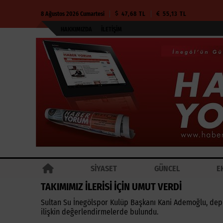
8 Ağustos 2026 Cumartesi
47,68 TL
55,13 TL
HAKKIMIZDA
İLETIŞIM
SİYASET
GÜNCEL
E
TAKIMIMIZ İLERİSİ İÇİN UMUT VERDİ
Sultan Su İnegölspor Kulüp Başkanı Kani Ademoğlu, d
ilişkin değerlendirmelerde bulundu.