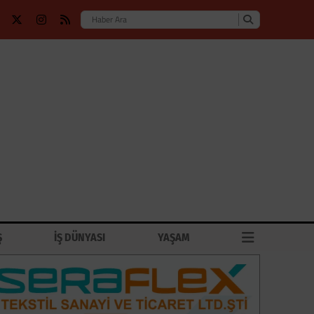
Ş
İŞ DÜNYASI
YAŞAM