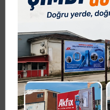
25.08.2025 15:19:00
0
Paylas
Paylas
Maçın ardından gazetecilere açıklama yapan Kulüp Başkan
futbolcu kardeşlerimi tebrik ediyorum. Üst düzey müca
eksikle geldik. 1-0 öne de geçtik. Baskı yedik ama rakib
mağlup olduk. Üzülüyoruz. Hakeminde yanlı kararları biz
takımımız ilerisi için umut verdi. Batman bizim rakibimi
gösterdik. Biz buradan 1 veya 3 puanla da dönebilirdik. 
sayfa açacağız. Buraya İnegöl’den gelen taraftarlarımız
kilometre yol geldiler.”