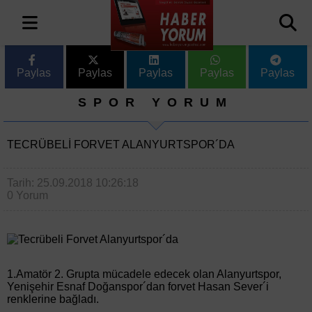
Paylas
Paylas
Paylas
Paylas
Paylas
SPOR YORUM
TECRÜBELI FORVET ALANYURTSPOR´DA
Tarih: 25.09.2018 10:26:18
0 Yorum
1.Amatör 2. Grupta mücadele edecek olan Alanyurtspor,
Yenişehir Esnaf Doğanspor´dan forvet Hasan Sever´i
renklerine bağladı.