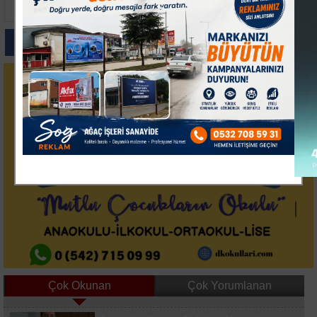
Demirköprü ve Meryem
Şahsın Futbolcu
Dağı Turizm İçin
Performansı
İncelendi
Paylas
Paylas
Paylas
Paylas
Paylas
Çok Okunan
Çok Yorumlanan