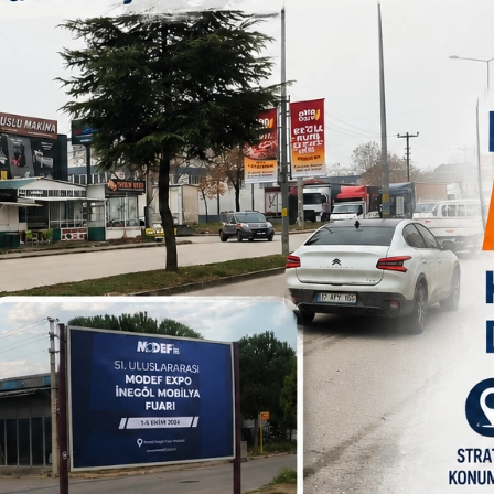
kiye Emekliler Partisi Genel Başkanı Oktay Akçın, Bursa İl
rgın ve bazı yönetici ve üyeler katıldı. Öğremenler evinde
 Başkanı Oktay Akçın, Türkiye Emekliler Partisi (TEP) in kuruluş
emekli öğretmenim 27 yıl Türkiye’nin birçok il ,ilçe ve
 partimizin kuruluş dilekçesini vererek resmen Türkiye
arımızın sorunlarını dertlerini tartışabileceğimiz bir sosyal
ordu bunlara nasıl çözüm bulabileceğimizi tartışmak için bu
re ulaştık. Daha sonra yaptığımız toplantılarda emeklilerin
ük. Mecliste eğer sesinizi duyuramassanız, haklarınızı
partileşme sürecine girdik. 34 Arkadaş 14 Kasın 2023 tarihinde
unu yaptık. 15 aya yakın bir süredir partimiz mücadele ediyor.
 İl ve 70’e yakın ilçede teşkilatlarımızı kurduk. Bu süreçte 8
ngremizi yaptık. Yakında Kemalpaşa ve Gemlik kongrelerimizle
 sorunlarını mecliste dile getirmek. Emekli dernekleri, emekli
t düzeyde devam ediyor. 21 Şubat’ta Ankara’da genişletilmiş
urultay kararımızı alacağız ve partimizi güçlendirerek hedefe
 emeklilerimizin maaşlarının hesaplanmasında TÜİK’in verdiği
ıysa o oran üzerinden emeklilerimize ve diğer çalışanlarımızın
şımız tarafından 3 Mart’ta TÜİK mahkemeye verildi. Biz bu
Mart’tada bu davaya katılacağız. Eğer uygun görülürse Ankara 6.
 sonuçlandığında geriye dönük enflasyonun
lecek. Bunun mücadesini veriyoruz.’’ifadelerini kullandı.
nda ; ‘’ İnegöl’de biz uzun zamandan beri çalışma yapıyoruz. Bu