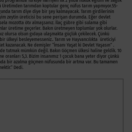
 Bu programda Türkiye harfiyen ilk 2 yılda hukuk eğitim ve sağlık
kü Üretimden tarımdan koptular genç nüfus tarım yapmıyor.55-
uğunda tarım diye diye bir şey kalmayacak. Tarım girdilerinin
iyim zeytin üreticisi bu sene perişan durumda. Eğer devlet
esela mozotta ötv almaşsanız. İlaç gübre gibi sulama gibi
anlar üretime geçerler. Bakın üretmeyen toplumlar yok olurlar.
z olursa olsun gıdaya ulaşmakta güçlük çekilecek. Çünkü
e bir ülkeyi besleyemesseniz.. Tarım ve Hayvancılıkta üreticiyi
t kazanacak. Ne demişler ‘’İnsanı Yaşat ki Devlet Yaşasın’’ .
zde tutmak mümkün değil. Bakın Göçmen ülkesi haline geldik. 10
 oranları 5,3. Bizim insanımız 1 çocuk bana yeter diyor çünkü
usunda bir azalma göçmen nüfusunda bir artma var. Bu tamamen
ktir.’’ Dedi.