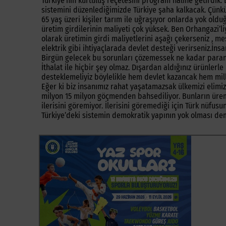
Türkiye’nin kurtuluş reçetesini program haline getirdik.
sistemini düzenlediğimizde Türkiye şaha kalkacak. Çün
65 yaş üzeri kişiler tarım ile uğraşıyor onlarda yok old
üretim girdilerinin maliyeti çok yüksek. Ben Orhangazi’l
olarak üretimin girdi maliyetlerini aşağı çekerseniz , m
elektrik gibi ihtiyaçlarada devlet desteği verirseniz.İns
Birgün gelecek bu sorunları çözemessek ne kadar paranı
İthalat ile hiçbir şey olmaz. Dışardan aldığınız ürünlerl
desteklemeliyiz böylelikle hem devlet kazancak hem mille
Eğer ki biz insanımız rahat yaşatamazsak ülkemizi elimi
milyon 15 milyon göçmenden bahsediliyor. Bunların üreme
ilerisini göremiyor. İlerisini göremediği için Türk nüf
Türkiye’deki sistemin demokratik yapının yok olması deme