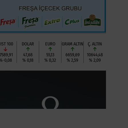
IST 100
DOLAR
EURO
GRAM ALTIN
Ç. ALTIN
7589,91
47,68
55,13
6659,69
10644,48
%-0,08
% 0,18
% 0,32
% 2,59
% 2,09