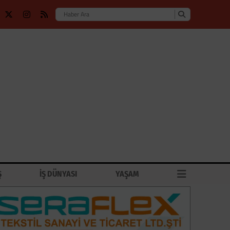
Ş
İŞ DÜNYASI
YAŞAM