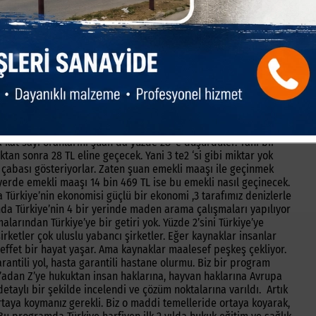
ma bugüne kadar gerçekleştirememiştik. Fakat değerli
i ve değerli arkadaşların katkıları ile bugün yine biz
ldik. İnegöl’ün sanayi kenti olması işçi kesiminin ağırlıklı
ı Alinur AKTAŞ’ın daha önce İnegöl Belediye Başkanı
İnsanlar ya korkudan ya da işte benim oğlum devlet dairesinde
rı vardı. Çünkü bir korku iklimi yaratıldı. Bunlardan ötürü
ştik. Ama artık temiz bir sayfa açtık ve ekibi kurmak üzere
sıkıntılardan da bahseden Akçın Konuşmasına şu şekilde devam
lduğumda emekli maaşı bağlama katsayı oranı yüzde 76’idi. Yani
 76 TL maaş alıcam. Bugün 2008 de çıkan kök maaş sistemi ile
at sayı oranlarını şuan da yüzde 28 ‘e düşürdüler. Yani bir
an sonra 28 TL eline geçecek. Yani 3 te2 ‘si gibi miktar yok
a çabası gösteriyorlar. Zaten şuan emekli maaşı ile geçinmek
 yerde emekli maaşı 14 bin 469 TL ise bu emekli nasıl geçinecek.
da Türkiye’nin ekonomisi güçlü bir ekonomi ,3 tarafımız denizlerle
anda Türkiye’nin 4 bir yerinde maden arama çalışmaları yapılıyor
rından Türkiye’ye bir getiri yok. Yüzde 2’sini Türkiye’ye
irketler çok uluslu yabancı şirketler. Eğer kaynaklar insanlar
reffet bir hayat yaşar. Ama kaynaklar maalesef peşkeş çekliyor.
arantili yol, hasta garantili hastane olurmu. Biz bir program
A’adan Z’ye hukuktan insan haklarına, hayvan haklarına Avrupa
taylı bir şekilde incelendi ve çözüm noktalarına varıldı. Artık
aya koymanız gerekli. Biz o maddi temelleride ortaya koyarak,