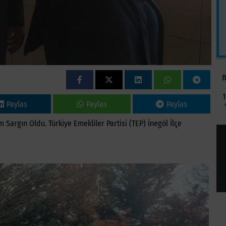
B
1
Paylas
Paylas
Paylas
m Sargın Oldu. Türkiye Emekliler Partisi (TEP) İnegöl İlçe