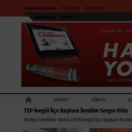
9 Ağustos 2026 Pazar
47,68 TL
55,13 TL
HAKKIMIZDA
İLETIŞIM
SİYASET
GÜNCEL
E
TEP İnegöl İlçe Başkanı İbrahim Sargın Oldu
Türkiye Emekliler Partisi (TEP) İnegöl İlçe Başkanı İbrah