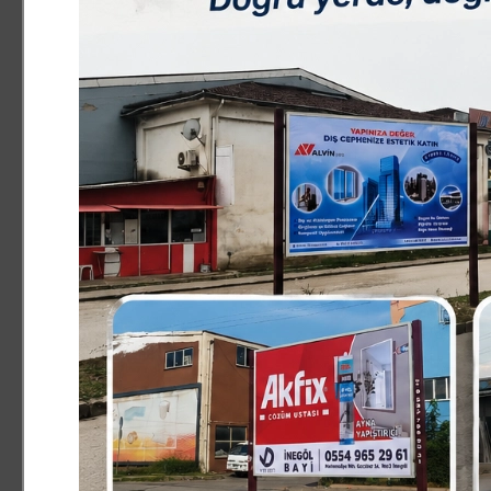
İnegöl Öğretmenler Evinde Düzenlen Mazbata törenine Tür
Başkanı Müberra Özdemir. İnegöl İlçe Başkanı İbrahim Sa
düzenlenen törene katılan Türkiye Emekliler Partisi Genel
amacını anlattı. Konuşmasında Akçin ; ‘’Adım Oktay Akçın 
Kasabasında öğretmenlik yaptım.14 Kasım 2023 tarihinde
siyasetine girmiş olduk. Bunun öncesinde emekli arkadaşl
platform kurduk. Emekli arkadaşlarımızın dertleri büyüy
platformda buluştuk. Çok kısa zamanda çok geniş kitlele
haklarının alınabilceği tek yerin meclis olduğunu düşünd
isteyemesseniz kimse sizi dikkate almaz. Bu amaçla bir 
yargıtaya kuruluş dilekçemizi vererek partimizin kuruluş
Mücadelemiz bir kar topu gibi gittikçe büyüyor. Şuanda 33
tane ilçede kongrelerimizi yaptık. Bursa’da 3 ilçede ko
bunu 5 ‘e çıkaracağız. Amacımız emekli vatandaşlarımızın
sendikaları ve emekli platfomları ile görüşmelerimiz üs
İl,İlçe MYK toplantımızı yapacağız. O toplantıda büyük k
doğru emin adımlarla yürüyeceğiz. Bunun ötesinde bizim
oranlar önemli Tüik hangi orandan bir enflasyon açıklad
maaşları ödeniyor. Seyfettin Çilesiz isminde bir arkada
davaya siyasi parti olarak tek müdahil olan partiyiz. 3 
İdari mahkemesinde dava görülecek. Bu dava görüşülüp
hesaplanmasından doğan eksik aldığımız maaşlar iade edi
İnegöl içinde görüşlerini anlatan Oktay Akçın konuşması