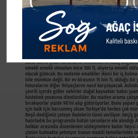
İnegöl’e yedinci gelişimiz. Nedense İnegöl’de bir çalış
başkanmız İbrahim Sargın bey evet ben bu işte varım ded
İnegöl’de partimizin ilçe teşkitını kurmak üzere buraya ge
olması ve bir de Eski Bursa Büyükşehir Belediye Başkan
olmasından kaynaklanan bir zorluk içerisine girmiştik. 
çalışıyor üye olursam oğlun başına bir iş gelirmi korkula
İnegöl’de şuana kadar net bir çalışma gerçekleştirememi
bugün burada toplandık.’’ Dedi. Türkiye’deki Ekonomik 
etti. Akçın ; ‘’Ben 2006 ‘ da emekli oldum. Ben emekli o
ben çalışırken 100 TL maaş alıyorsam emekli olduğumda
daha sonra çıkan kanunlarla emekliklerin maaş bağlama k
emekli emekli olmadan önce 100 TL alıyorsa emekli oldukt
olacak gidecek. Bu nedenle emekliler ikinci bir iş bulm
bile mümkün değil. Bir ev kirasının 15 bin TL olduğu bir
Faturalarını diğer ihtiyaçlarını nasıl karşılayacak. Aslın
çevrili içerde göller nehirler doğal kaynaklar bakın şu
köstebek yuvasına döndürdüler. Bu maden arama çalışmala
bırakıyorlar yüzde 98’ini alıp götürüyorlar. Bunu yapan ş
için halk için harcanmış olsan Türkiye’de herkes çok mü
Beşli dediğimiz çeteye ihalelerin tümü veriliyor. Geçiş g
hazırladık bu programda bütün sorunların ele alındığı 
halklar arasında düzenlenen sözleşmelere kadar hepsi de
çözüm bulmakta yetmiyor bunun maddi temellerinide ort