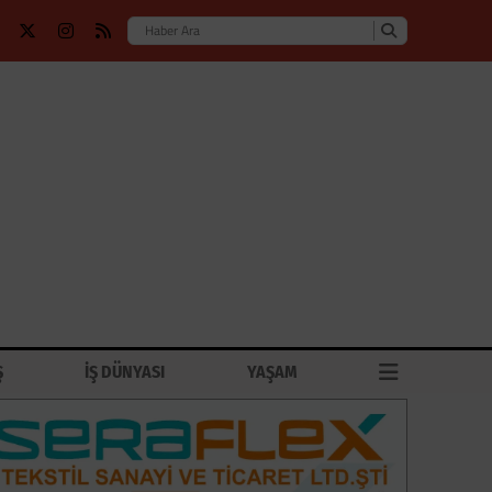
Ş
İŞ DÜNYASI
YAŞAM