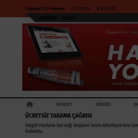
6 Ağustos 2026 Perşembe
47,58 TL
55,05 TL
HAKKIMIZDA
İLETIŞIM
SİYASET
GÜNCEL
E
ÜCRETSİZ TARAMA ÇAĞRISI
İnegöl Hastane Derneği Başkanı Yasin Altuntepe'den tüm 
bulundu.