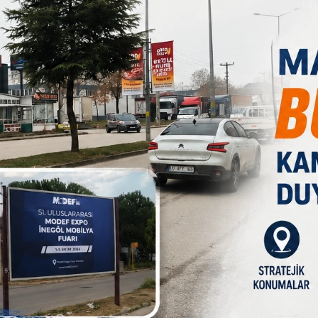
Paylas
Paylas
Paylas
ser türlerine karşı erken teşhisin önemine vurgu yaparak,
ak için İnegöl İlçe Sağlık Müdürlüğü bünyesinde yer alan
) davet ediyorum.” ifadelerini kullandı.
l Sağlık Müdürlüğü bünyesinde yer alan KETEM’i ziyaret ederek
Başkanı Yasin Altuntepe, “KETEM dediğimiz Kanser Erken
noktada hizmet veriyor. İHD olarak bu konuda farkındalık
atandaşımızla birlikte İnegöl İlçe Sağlık Müdürlüğü bünyesinde
eğiz. Tüm kanser türlerinde erken teşhiş, tedavinin başarısı
amalarını yaptırmak için İnegöl SHM KETEM’e davet ediyoruz. 715