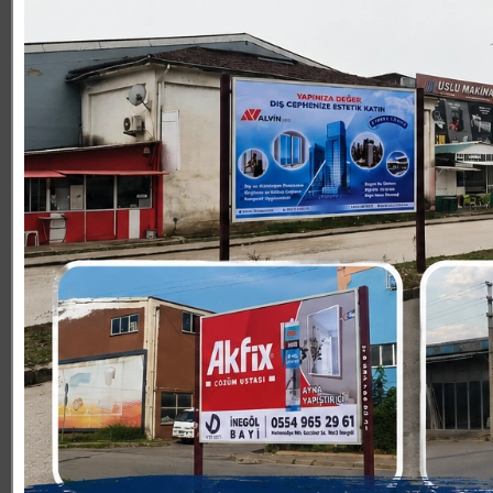
YAŞAM
5.11.2023 17:33:00
0
Paylas
Paylas
İnegöl Hastane Derneği Başkanı Yasin Altuntepe tüm kan
“Tüm ilçe halkımızı ücretsiz kanser taramalarını yaptırm
Kanser Erken Teşhis Tarama ve Eğitim Merkezi’ne (KETEM
İnegöl Hastane Derneği Yönetim Kurulu üyeleri İnegöl İ
KETEM’in faaliyetlerini yerinde inceledi.
İHD’DEN ERKEN TEŞHİŞ İÇİN BÜYÜK FARKINDALIK
KETEM ziyareti sonrasında açıklamalarda bulunan İHD 
Teşhis, Tedavi ve Eğitim Merkezi tüm ülkemizde birçok 
oluşturmak adına 7 Kasım Salı günü 50 yaş ve üzeri 30 v
yer alan KETEM’e giderek kanser taraması gerçekleştirec
için en önemli faktör. Tüm ilçemizi ücretsiz kanser tar