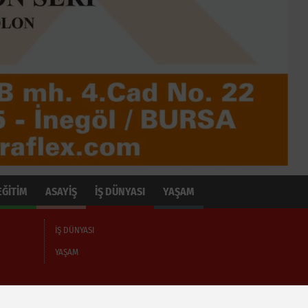
EĞİTİM
ASAYİŞ
İŞ DÜNYASI
YAŞAM
İŞ DÜNYASI
YAŞAM