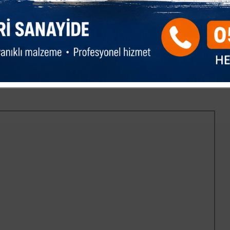
anserde erken teşhis hayat kurtarır.” ifadelerini kullandı.