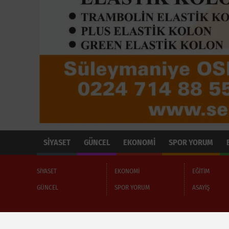
SİYASET
GÜNCEL
EKONOMİ
SPOR YORUM
SİYASET
EKONOMİ
EĞİTİM
GÜNCEL
SPOR YORUM
ASAYİŞ
Hakkımızda
Site Haritası
Sitenize Ekleyin