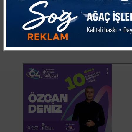
17 27 nolu telefondan vatandaşlarımız bilgi alabilirler. K