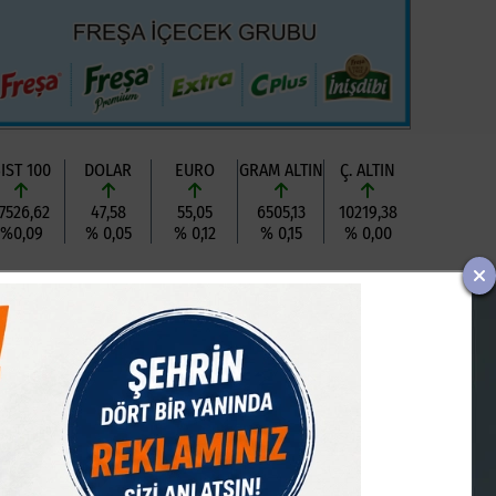
IST 100
DOLAR
EURO
GRAM ALTIN
Ç. ALTIN
7526,62
47,58
55,05
6505,13
10219,38
%0,09
% 0,05
% 0,12
% 0,15
% 0,00