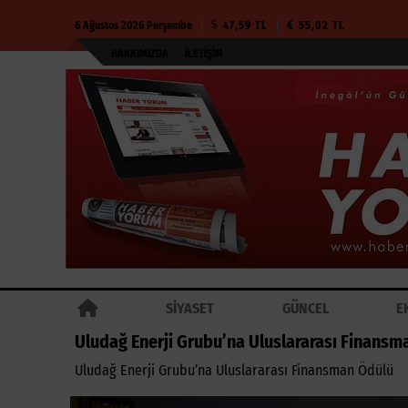
6 Ağustos 2026 Perşembe
47,59 TL
55,02 TL
HAKKIMIZDA
İLETIŞIM
SİYASET
GÜNCEL
E
Uludağ Enerji Grubu’na Uluslararası Finansm
Uludağ Enerji Grubu’na Uluslararası Finansman Ödülü