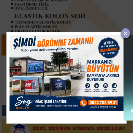
Bilecik Valisi Sözer
Gölpazarı'nda
Kıbrıs Gazilerini
Öğrenciler Dini Bilgi
Evlerinde Ziyaret Etti
Yarışmasında Kıyasıya
Mücadele Etti
Paylas
Paylas
Paylas
Paylas
Paylas