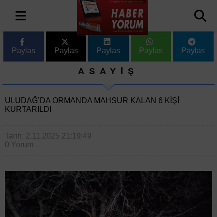
Paylas
Paylas
Paylas
Paylas
Paylas
ASAYİŞ
ULUDAĞ’DA ORMANDA MAHSUR KALAN 6 KIŞI
KURTARILDI
Tarih: 2.11.2025 21:19:49
0 Yorum