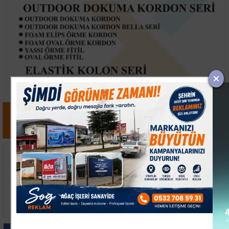
Bursa'da 530 Yıllık
Havran'da iki otomobil
Sünnet Geleneği
çarpıştı 4 yaralı
Tophane Meydanı'nda
Yaşatıldı