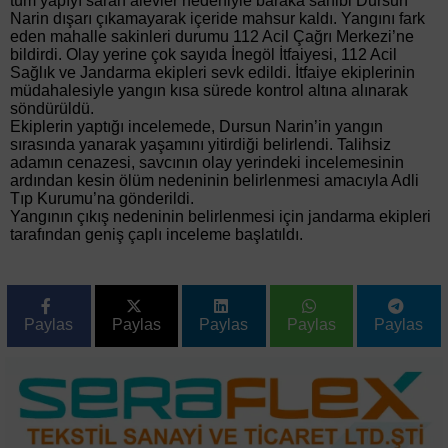
tüm yapıyı saran alevler nedeniyle baraka sahibi Dursun
Narin dışarı çıkamayarak içeride mahsur kaldı. Yangını fark
eden mahalle sakinleri durumu 112 Acil Çağrı Merkezi’ne
bildirdi. Olay yerine çok sayıda İnegöl İtfaiyesi, 112 Acil
Sağlık ve Jandarma ekipleri sevk edildi. İtfaiye ekiplerinin
müdahalesiyle yangın kısa sürede kontrol altına alınarak
söndürüldü.
Ekiplerin yaptığı incelemede, Dursun Narin’in yangın
sırasında yanarak yaşamını yitirdiği belirlendi. Talihsiz
adamın cenazesi, savcının olay yerindeki incelemesinin
ardından kesin ölüm nedeninin belirlenmesi amacıyla Adli
Tıp Kurumu’na gönderildi.
Yangının çıkış nedeninin belirlenmesi için jandarma ekipleri
tarafından geniş çaplı inceleme başlatıldı.
Paylas
Paylas
Paylas
Paylas
Paylas