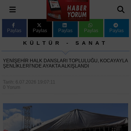
Paylas
Paylas
Paylas
Paylas
Paylas
KÜLTÜR - SANAT
YENIŞEHIR HALK DANSLARI TOPLULUĞU, KOCAYAYLA
ŞENLIKLERI’NDE AYAKTA ALKIŞLANDI
Tarih: 6.07.2026 19:07:11
0 Yorum