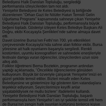
Belediyesi Halk Dansları Topluluğu, sergilediği
performansla izleyicilerden tam not aldı.
Yenişehir Belediyesi ile Keles Belediyesi iş birliğinde
düzenlenen "Orhan Gazi ile Nilüfer Hatun Temsili Gelin
Uğurlama Programı" kapsamında sahneye çıkan Yenişehir
Belediyesi Halk Dansları Topluluğu, performansıyla büyük
beğeni topladı. Gösteriyi izleyen Keles Belediye Başkanı Ali
Doğru, ekibi Kocayayla Şenlikleri’nde sahne almaya davet
etti.
Davet üzerine Bursa’nın Fethi’nin 700. yılı etkinlikleri
çerçevesinde Kocayayla’nda sahne alan folklor ekibi, Bursa
yöresine ait halk oyunlarını başarıyla sergiledi. Renkli
kostümleri, uyumlu koreografileri ve sahnedeki enerjileriyle
festivale damga vuran öğrenciler, izleyicilerden uzun süre
alkış aldı.
Folklor öğretmeni Berna Boztekin, programın ardından
yaptığı açıklamada, "Öncelikle öğrencilerimi gönülden
kutluyorum. Büyük bir özveriyle çalışarak Yenişehir’imizi en
güzel şekilde temsil ettiler. Bizleri misafir eden Keles
Belediyesine ve gösterimize ilgi gösteren tüm vatandaşlara
teşekkür ediyorum. Seyircilerimize keyifli anlar
yaşatabildiysek ne mutlu bizlere" ifadelerini kullandı.
Yenişehir Belediyesi Halk Dansları Topluluğu, başarılı
performansıyla hem Yenişehir’i en iyi şekilde temsil etti hem
de Bursa’nın zengin halk oyunları kültürünü binlerce kişiye