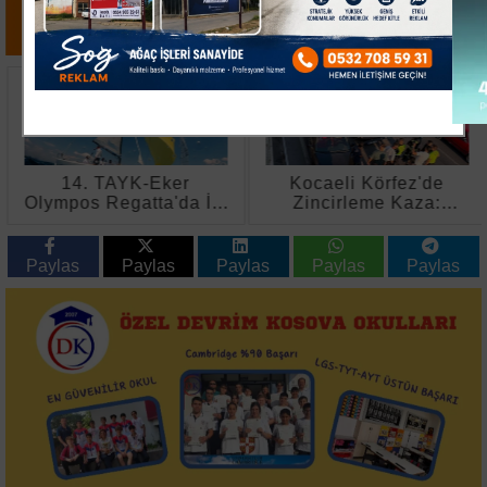
14. TAYK-Eker
Kocaeli Körfez'de
Olympos Regatta'da İlk
Zincirleme Kaza:
Günün Kazananı Team
Sürücüler Kazayı
Nautique Yachting Oldu
Yarasız Atlattı
Paylas
Paylas
Paylas
Paylas
Paylas