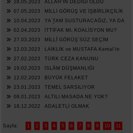
28.05.2023
ALLAH’IN DEDİĞİ OLDU
07.05.2023
MİLLİ GÖRÜŞ VE İŞBİRLİKÇİLİK
10.04.2023
YA TAM SUSTURACAĞIZ, YA DA
KAN KUSTURACAĞIZ.
02.04.2023
İTTİFAK MI, KOALİSYON MU?
27.03.2023
MİLLÎ GÖRÜŞ’SÜZ SEÇİM
12.03.2023
LAİKLİK ve MUSTAFA Kemal’in
ASKERLERİ
27.02.2023
TÜRK CEZA KANUNU
19.02.2023
İSLÂM DÜŞMANLIĞI
12.02.2023
BÜYÜK FELAKET
23.01.2023
TEMEL SARSILIYOR
08.01.2023
ALTILI MASADA NE YOK?
18.12.2022
ADALETLİ OLMAK
Sayfa:
1
2
3
4
5
6
7
8
9
10
11