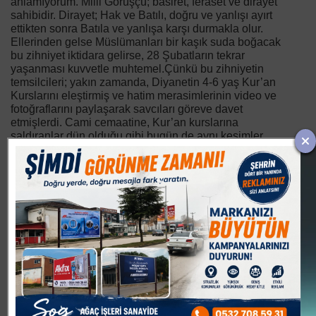
anlamıyorum. Milli Görüşçü; basiret, feraset ve dirayet
sahibidir. Dirayet; Hak ve Batılı, doğru ve yanlışı ayırt
ettikten sonra Batıla ve yanlışa karşı durmakla olur.
Ellerinden gelse Müslümanları bir kaşık suda boğacak
bu zihniyet iktidara gelirse, 28 Şubatların tekrar
yaşanması kuvvetle muhtemel.Çünkü bu zihniyetin
temsilcileri; yakın zamanda, Diyanetin 4-6 yaş Kur’an
Kurslarını eleştirmiş ve hatim merasimlerinin video ve
fotoğraflarını paylaşarak savcıları göreve davet
etmişlerdi. Cami cemaatine, Kur’an kurslarına
saldıranlar dün olduğu gibi bugün de aynı kesimler.
İktidara getiren ve götüren Allah C.C.dır. Hak ve Batıl’ı
doğru ve yanlışı ayırt edenlere düşen Hak ve Hakikatı
sonuna kadar en güzel şekilde dile getirmektir. Makam
ve mevkii hesabı yapmadan, hesabî değil, hasbi bir
şekilde Hakk’ı savunmaktır. Hiçbir Peygamber, hiçbir
Allah dostu neye mal olursa olsun, İslâm düşmanları ile,
zalimlerle ittifak yapmamıştır.
”Perşembenin gelişi
Çarşambadan bellidir, “Görünen köy kılavuz
istemez”
atasözlerimizi hatırlamakta yarar var. İslâm ve
Kur’an düşmanları eğer iktidara gelecek olursa, ne
yapacakları bellidir. Yine eskiden olduğu gibi
Cumhuriyet mitingleri ile Laiklik elden gidiyor yalanları
ile Devletin savcılarını gazete küpürleri ile dava açmaya