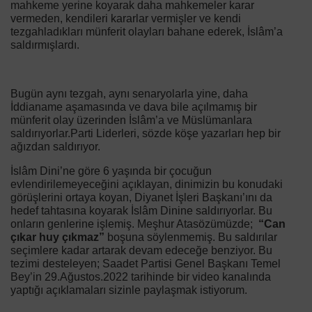
mahkeme yerine koyarak daha mahkemeler karar
vermeden, kendileri kararlar vermişler ve kendi
tezgahladıkları münferit olayları bahane ederek, İslâm’a
saldırmışlardı.
Bugün aynı tezgah, aynı senaryolarla yine, daha
İddianame aşamasında ve dava bile açılmamış bir
münferit olay üzerinden İslâm’a ve Müslümanlara
saldırıyorlar.Parti Liderleri, sözde köşe yazarları hep bir
ağızdan saldırıyor.
İslâm Dini’ne göre 6 yaşında bir çocuğun
evlendirilemeyeceğini açıklayan, dinimizin bu konudaki
görüşlerini ortaya koyan, Diyanet İşleri Başkanı’ını da
hedef tahtasına koyarak İslâm Dinine saldırıyorlar. Bu
onların genlerine işlemiş. Meşhur Atasözümüzde;
“Can
çıkar huy çıkmaz”
boşuna söylenmemiş. Bu saldırılar
seçimlere kadar artarak devam edeceğe benziyor. Bu
tezimi desteleyen;
Saadet Partisi Genel Başkanı Temel
Bey’in 29.Ağustos.2022 tarihinde bir video kanalında
yaptığı açıklamaları sizinle paylaşmak istiyorum.