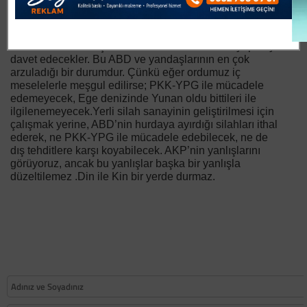
zorlayacaklar. Emniyet mensuplarımızı; Hatme yapan,
dua eden, zikir çekenlerin üzerine baskınlar
yaptırtacaklar. Tesbih ve takkeleri suç unsuru sayarak,
talimatla davalar açtıracaklar. Ordumuzu ihtilal yapmaya
davet edecekler. Bu ABD ve yandaşlarının en çok
arzuladığı bir durumdur. Çünkü eğer ordumuz iç
meselelerle meşgul edilirse; PKK-YPG ile mücadele
edemeyecek, Ege denizinde Yunan oldu bittileri ile
ilgilenemeyecek.Yerli silah sanayinin geliştirilmesi için
çalışmak yerine, ABD’nin hurdaya ayırdığı silahları ithal
ederek, ne PKK-YPG ile mücadele edebilecek, ne de
dış tehditlere karşı koyabilecek. AKP’nin yanlışlarını
görüyoruz, ancak bu yanlışlar başka bir yanlışla
düzeltilemez .Din ile Kin bir yerde durmaz.