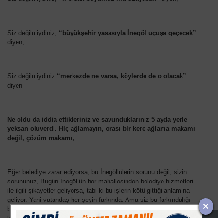
Siz değilmiydiniz,
“büyükşehir yasasıyla İnegöl uçuşa geçecek”
diyen,
Siz değilmiydiniz
“merkezde ne varsa, köylerde de o olacak”
diyen
Ne oldu da iddia ettikleriniz ve savunduklarınız 5 ayda yerle
yeksan oluverdi. Hiç ağlamayın, orası bir kere ağlama makamı
değil, çözüm makamı,
Eğer belediye zarar ediyorsa, bu İnegöllülerin sorunu değil, sizin
sorununuz, Bugün İnegöl’ün her mahallesinden belediye hizmetleri
ile ilgili şikayetler geliyorsa, tabi ki bu işlerin kötü gittiği anlamına
geliyor. Yani vatandaş her şeyin farkında. Ama siz bu farkındalığı
büyükşehir yasasına bağlayıp durumu kurtarmaya çalışırsanız,