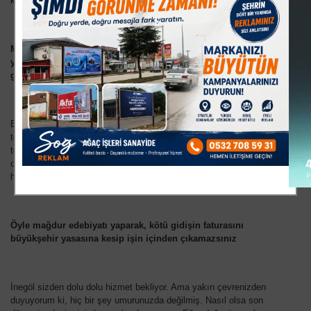
kusura bakmayın ama yemezler.
Madem büyükşehir büyükşehir diye tutturdunuz ve
yutturdunuz, şimdi savunduklarınızın arkasında çıkıp adam
gibi duracaksınız.
Belediyenin her ay zarar etmesi ne Ahmet amcayı, nede Ayşe
teyzeyi bağlamaz. Bu nedenle sokaklarda çöpler zamanında
toplanmıyorsa, kanalizasyonlar patladığında zamanında
onarılmıyorsa, belediye personeli zamanında maaşını alamıyorsa,
hesabını vereceksiniz.
Öyle mağdur edebiyatı yaparak, kötü gidişin faturasını
büyükşehir yasasına kesip işin içinden çıkamazsınız
İnegöl sizden dolu dolu hizmet bekliyor. Ama yakın çevrenizden
duyuyorum ki, hiç bir şey umurunuzda değilmiş. Nasıl olsa son