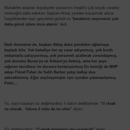
Muhalefet adayları büyükşehir yasasının İnegöl’e çok büyük zararlar
vereceğini iddia ederken, başkan Aktaş yeniden kazanmak adına
İnegöllülerden bazı gerçekleri gizledi ve “
bendenizi seçerseniz çok
daha güzel işlere imza atarım
” dedi.
Dedi demesine de, başkan Aktaş daha şimdiden ağlamaya
başladı bile. Yok belediye her ay zarar ediyormuş, yok kısıtlı
imkanlarla çalışıyormuş, yok personeli azaltmak zorundaymış,
yok durumu Bursa’ya ve Ankara’ya iletmiş, ama her şeye
rağmen tecrübesi ile durumu kurtarıyormuş En komiği de MHP
adayı Fikret Fidan ile Salih Berber yatıp kalkıp dua
edeceklermiş. Eğer seçilseymişler işin içinden çıkamazlarmış.
Pehh…
Ya, sayın başkan siz değilmiydiniz il olalım dediklerinde;
“il olsak
ne olacak, Yalova il oldu da ne oldu”
diyen,
Siz değilmiydiniz;
“il olsak boyumuz mu uzayacak”
diyen,