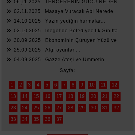
06.11.2025
TENCERENİN GÜCÜ NEDEN
YETMİYOR?
02.11.2025
Masaya Vuracak Abi Nerede
14.10.2025
Yazın yediğin hurmalar...
02.10.2025
İnegöl’de Belediyecilik Sınıfta
Kaldı
30.09.2025
Ekonominin Çürüyen Yüzü ve
Sessiz Kalanlar
25.09.2025
Algı oyunları...
04.09.2025
Gazze Ateşi ve Ümmetin
Sessizliği
Sayfa:
1
2
3
4
5
6
7
8
9
10
11
12
13
14
15
16
17
18
19
20
21
22
23
24
25
26
27
28
29
30
31
32
33
34
35
36
37