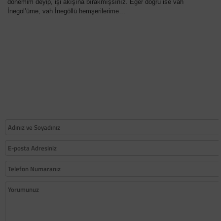
dönemim deyip, işi akışına bırakmışsınız. Eğer doğru ise vah
İnegöl’üme, vah İnegöllü hemşerilerime…