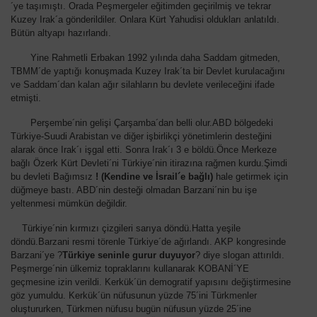
´ye taşımıştı. Orada Peşmergeler eğitimden geçirilmiş ve tekrar
Kuzey Irak´a gönderildiler. Onlara Kürt Yahudisi oldukları anlatıldı.
Bütün altyapı hazırlandı.
Yine Rahmetli Erbakan 1992 yılında daha Saddam gitmeden,
TBMM´de yaptığı konuşmada Kuzey Irak´ta bir Devlet kurulacağını
ve Saddam´dan kalan ağır silahların bu devlete verileceğini ifade
etmişti.
Perşembe´nin gelişi Çarşamba´dan belli olur.ABD bölgedeki
Türkiye-Suudi Arabistan ve diğer işbirlikçi yönetimlerin desteğini
alarak önce Irak´ı işgal etti. Sonra Irak´ı 3 e böldü.Önce Merkeze
bağlı Özerk Kürt Devleti´ni Türkiye´nin itirazına rağmen kurdu.Şimdi
bu devleti Bağımsız
! (Kendine ve İsrail´e bağlı)
hale getirmek için
düğmeye bastı. ABD´nin desteği olmadan Barzani´nin bu işe
yeltenmesi mümkün değildir.
Türkiye´nin kırmızı çizgileri sarıya döndü.Hatta yeşile
döndü.Barzani resmi törenle Türkiye´de ağırlandı. AKP kongresinde
Barzani´ye ?
Türkiye seninle gurur duyuyor
? diye slogan attırıldı.
Peşmerge´nin ülkemiz topraklarını kullanarak KOBANİ´YE
geçmesine izin verildi. Kerkük´ün demogratif yapısını değiştirmesine
göz yumuldu. Kerkük´ün nüfusunun yüzde 75´ini Türkmenler
oluştururken, Türkmen nüfusu bugün nüfusun yüzde 25´ine