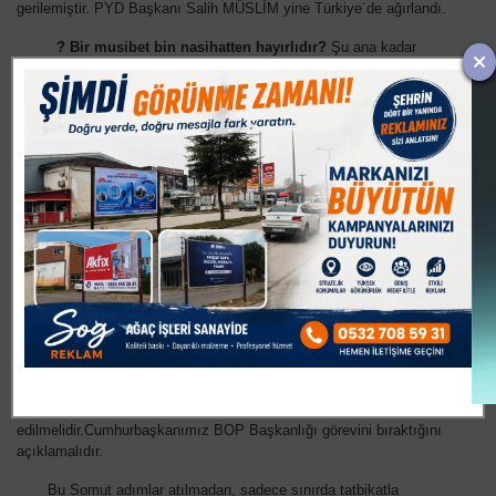
gerilemiştir. PYD Başkanı Salih MÜSLİM yine Türkiye´de ağırlandı.
? Bir musibet bin nasihatten hayırlıdır?
Şu ana kadar
başımıza gelenlerden ibret alıp referandumu destekleyen İsrail ile
ilişkiler hemen kesilmelidir.
YPG-PYD´ye açıkça destek veren ABD ile stratejik ortaklıktan
vazgeçilmelidir.
Referandum yapılırsa, sonuç ne olursa olsun Türkiye KERKÜK´e
Türkmenleri korumak için girmelidir.
Kerkük´ün Irak parçalanmadan önceki nüfus yapısı üzerine
anlaşmalar yapılmalıdır.
Türkiye-İran-Irak ittifakı güçlendirilerek devam etmelidir.
Irak tecrübesi ile Suriye´de özerk bölünmeye fırsat
verilmemelidir.Irak Anayasası´nda bile olmayan ancak bizim
yasalarımız arasında bulunan bölünmeye imkan veren 2004 yılında
çıkarılmış 4867 ve 4868 sayılı yasalar iptal
edilmelidir.Cumhurbaşkanımız BOP Başkanlığı görevini bıraktığını
açıklamalıdır.
Bu Somut adımlar atılmadan, sadece sınırda tatbikatla