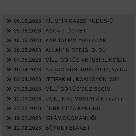
09.12.2023
FİLİSTİN GAZZE KUDÜS-Ü
ŞERİF MÜDAFAASI
25.06.2023
ASGARİ ÜCRET
18.06.2023
KAPİTALİZM YIKILACAK
28.05.2023
ALLAH’IN DEDİĞİ OLDU
07.05.2023
MİLLİ GÖRÜŞ VE İŞBİRLİKÇİLİK
10.04.2023
YA TAM SUSTURACAĞIZ, YA DA
KAN KUSTURACAĞIZ.
02.04.2023
İTTİFAK MI, KOALİSYON MU?
27.03.2023
MİLLÎ GÖRÜŞ’SÜZ SEÇİM
12.03.2023
LAİKLİK ve MUSTAFA Kemal’in
ASKERLERİ
27.02.2023
TÜRK CEZA KANUNU
19.02.2023
İSLÂM DÜŞMANLIĞI
12.02.2023
BÜYÜK FELAKET