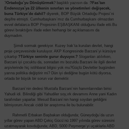
?
Ortadoğu´yu Dönüştürmek
? başlıklı yazısın da :
?Fas´tan
Endenozya´ya 22 ülkenin sınırları ve yönetimleri değişecek,
buna Türkiye´de dahil?
diyerek, BOP Büyük Ortadoğu Projesi´ni
deşifre etmişti. Cumhurbaşkanı´mız da Cumhurbaşkanı olmazdan
evvel defalarca BOP Projesinin EŞBAŞKANI olduğunu ifade etti.Bu
görevi bıraktığını ifade eden herhangi bir açıklamasını da
duymadım.
Şimdi sormak gerekiyor. Kuzey Irak´ta kurulan devlet, hangi
proje çerçevesinde kuruluyor. AKP Kongresinde Barzani´yi kürsüye
çıkartıp
?Türkiye seninle gurur duyuyor.?
Sloganları atılırken,
Barzani iyi çocuktu da, sonradan mı bozuldu.Barzani ile ilgili devlet
arşivlerinde hiç istihbarat bilgisi yok mu?Güçlü Devletler bugünden
yarına politika değiştirir mi? Dün iyi dediğine bugün kötü diyorsa,
ortada bir büyük bir sorun var demektir.
Barzani´nin dedesi Mustafa Barzani´nin hanımlarından birisi
Yahudi idi. Bilindiği gibi Yahudiler soy,ırk devamını Anne yani Kadın
tarafından yaparlar. Mesud Barzani´nin hangi soydan geldiğini
bilmiyorum.Ancak ciddi bir araştırma ile bu bulunabilir.
Rahmetli Erbakan Başbakan olduğunda; Güneydoğu´da uzun
yıllar görev yapan ABD Çekiç Gücü´nü 1997 yılında görev süresini
uzatmayarak kovduğunda; ABD, 5000 Peşmerge´yi uçaklarla ABD