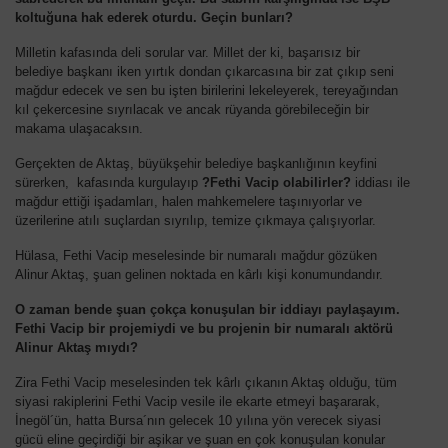
koltuğuna hak ederek oturdu. Geçin bunları?
Milletin kafasında deli sorular var. Millet der ki, başarısız bir
belediye başkanı iken yırtık dondan çıkarcasına bir zat çıkıp seni
mağdur edecek ve sen bu işten birilerini lekeleyerek, tereyağından
kıl çekercesine sıyrılacak ve ancak rüyanda görebileceğin bir
makama ulaşacaksın.
Gerçekten de Aktaş, büyükşehir belediye başkanlığının keyfini
sürerken, kafasında kurgulayıp
?Fethi Vacip olabilirler?
iddiası ile
mağdur ettiği işadamları, halen mahkemelere taşınıyorlar ve
üzerilerine atılı suçlardan sıyrılıp, temize çıkmaya çalışıyorlar.
Hülasa, Fethi Vacip meselesinde bir numaralı mağdur gözüken
Alinur Aktaş, şuan gelinen noktada en kârlı kişi konumundandır.
O zaman bende şuan çokça konuşulan bir iddiayı paylaşayım.
Fethi Vacip bir projemiydi ve bu projenin bir numaralı aktörü
Alinur Aktaş mıydı?
Zira Fethi Vacip meselesinden tek kârlı çıkanın Aktaş olduğu, tüm
siyasi rakiplerini Fethi Vacip vesile ile ekarte etmeyi başararak,
İnegöl´ün, hatta Bursa´nın gelecek 10 yılına yön verecek siyasi
gücü eline geçirdiği bir aşikar ve şuan en çok konuşulan konular