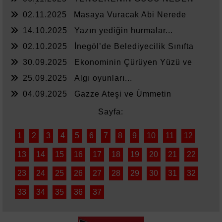
YETMİYOR?
02.11.2025
Masaya Vuracak Abi Nerede
14.10.2025
Yazın yediğin hurmalar...
02.10.2025
İnegöl’de Belediyecilik Sınıfta
Kaldı
30.09.2025
Ekonominin Çürüyen Yüzü ve
Sessiz Kalanlar
25.09.2025
Algı oyunları...
04.09.2025
Gazze Ateşi ve Ümmetin
Sessizliği
Sayfa:
1
2
3
4
5
6
7
8
9
10
11
12
13
14
15
16
17
18
19
20
21
22
23
24
25
26
27
28
29
30
31
32
33
34
35
36
37