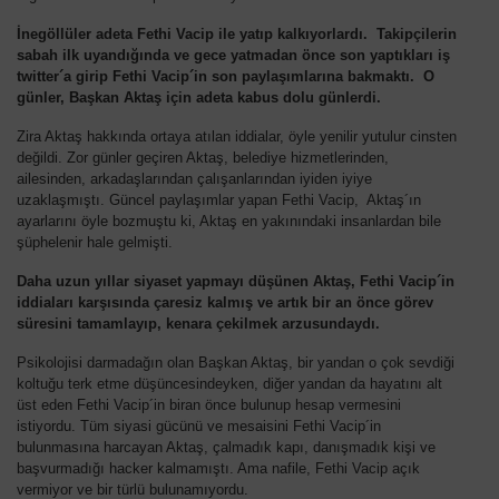
İnegöllüler adeta Fethi Vacip ile yatıp kalkıyorlardı. Takipçilerin
sabah ilk uyandığında ve gece yatmadan önce son yaptıkları iş
twitter´a girip Fethi Vacip´in son paylaşımlarına bakmaktı. O
günler, Başkan Aktaş için adeta kabus dolu günlerdi.
Zira Aktaş hakkında ortaya atılan iddialar, öyle yenilir yutulur cinsten
değildi. Zor günler geçiren Aktaş, belediye hizmetlerinden,
ailesinden, arkadaşlarından çalışanlarından iyiden iyiye
uzaklaşmıştı. Güncel paylaşımlar yapan Fethi Vacip, Aktaş´ın
ayarlarını öyle bozmuştu ki, Aktaş en yakınındaki insanlardan bile
şüphelenir hale gelmişti.
Daha uzun yıllar siyaset yapmayı düşünen Aktaş, Fethi Vacip´in
iddiaları karşısında çaresiz kalmış ve artık bir an önce görev
süresini tamamlayıp, kenara çekilmek arzusundaydı.
Psikolojisi darmadağın olan Başkan Aktaş, bir yandan o çok sevdiği
koltuğu terk etme düşüncesindeyken, diğer yandan da hayatını alt
üst eden Fethi Vacip´in biran önce bulunup hesap vermesini
istiyordu. Tüm siyasi gücünü ve mesaisini Fethi Vacip´in
bulunmasına harcayan Aktaş, çalmadık kapı, danışmadık kişi ve
başvurmadığı hacker kalmamıştı. Ama nafile, Fethi Vacip açık
vermiyor ve bir türlü bulunamıyordu.