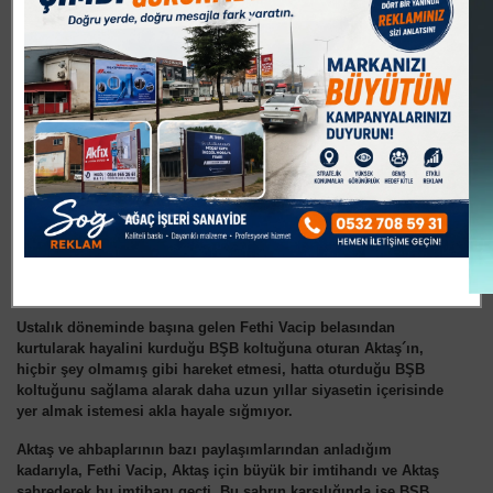
uzun bir süre daha medya da yeniden gündeme gelebilir,
iddialar yeniden yazılıp, çizilebilir. Tabi bu durumdan en büyük
zararı şuan en güzel günlerini yaşayan Aktaş görür.
Ancak benim de Fethi Vacip meseleni yakından takip edenlerinde
merak ettiği bir konu var. Bir yıl önce hakkında ortaya atılan iddialar
nedeniyle zor durumda kalan ve bir an önce görev süresini
tamamlayıp kenara çekilmeyi arzulayan Aktaş, nasıl oldu da Fethi
Vacip meselesinden ve o inanılması güç iddialardan tereyağından
kıl çekercesine sıyrılıverdi ve akabinde kendisini büyükşehir
belediye başkanlığı koltuğunda buluverdi.
Fethi Vacip´in iddiaları sonrası siyaseten dibe vuran Aktaş, nasıl
başardı da, hem önünü tıkayan siyasi rakiplerini ekarte etmeyi, hem
de Fethi Vacip meselesini gündemden düşürmeyi bildi.
Ustalık döneminde başına gelen Fethi Vacip belasından
kurtularak hayalini kurduğu BŞB koltuğuna oturan Aktaş´ın,
hiçbir şey olmamış gibi hareket etmesi, hatta oturduğu BŞB
koltuğunu sağlama alarak daha uzun yıllar siyasetin içerisinde
yer almak istemesi akla hayale sığmıyor.
Aktaş ve ahbaplarının bazı paylaşımlarından anladığım
kadarıyla, Fethi Vacip, Aktaş için büyük bir imtihandı ve Aktaş
sabrederek bu imtihanı geçti. Bu sabrın karşılığında ise BŞB