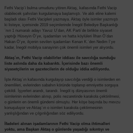
Fethi Vacip´i bulma umudunu yitiren Aktaş, kafasında Fethi Vacip
olabilecek şahısları kurgulamaya başlamıştı. Ve aldı eline kalemi
başladı olası Fethi Vacipleri yazmaya. Aktaş öyle isimler yazmıştı
ki listeye, içerisinde 2019 seçimlerinde İnegöl Belediye Başkanlığı
´nın 1 numaralı adayı Yavuz U´dan, AK Parti´de birlikte siyaset
yaptığı Hüseyin Ö´ye, işadamları ve hatta köylüleri İlhan Ö´dan
Hakan Ö´ye, ilçenin sevilen işadamları Kenan K.´den Nedim İ´ye
kadar, İnegöl mobilya sanayinin çok önemli isimleri yer alıyordu.
Aktaş´ın, Fethi Vacip olabilirler iddiası ile savcılığa sunduğu
liste aslında daha da kabarıktı. İçerisinde bazı önemli
siyasetçilerin ve gazetecilerin de olduğu iddia ediliyordu.
İşte Aktaş´ın kafasında kurgulayıp savcılığa verdiği o isimlerden en
önemlileri, evlerinden sabahın köründe toplanıp emniyette sorguya
çekildi. İşyerleri arandı, tarandı. İnegöl iş dünyasının önemli
isimlerinin evlerinden alınıp, polis nezaretinde karakola çektirilmesi,
o günlerin en önemli gündemi olmuştu. Her köşe başında bu mevzu
konuşuluyor ve Aktaş´ın o isimleri karakola çektirmesinin
yanlışlığından ve çılgınlığından söz ediliyordu.
İfadeleri alınan işadamlarının Fethi Vacip olma ihtimalleri
yoktu, ama Başkan Aktaş o günlerde yaşadığı sıkıntıyı ve