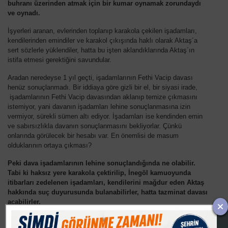
buhranı üzerinden atmak için bir kumar oynamak zorundaydı
ve oynadı.
İşyerleri aranan, evlerinden toplanıp karakola çekilen işadamları,
kendilerinden emindiler ve karakol çıkışında haklı olarak Aktaş´a
sert sözlerle yüklendiler, hatta bu işten aklandıklarında Aktaş´ın
istifa etmesi gerektiğini savundular.
Aradan neredeyse 1 yıl geçti, işadamlarının Fethi Vacip davası
henüz sonuçlanmadı. Bir iddiaya göre gizli bir el, bir siyasi irade,
işadamlarının Fethi Vacip davasından aklanıp temize çıkmasını
istemiyor, yani davanın işadamları lehine sonuçlanmasına izin
vermiyor, sürekli sümen altı ediyor. İşadamları ise kendinden emin
ve sabırsızlıkla davanın sonuçlanmasını bekliyorlar. Çünkü
onlarında görülecek bir hesabı var. En önemlisi de masum
olduklarının ortaya çıkması?
Peki dava işadamlarının lehine sonuçlandığında ne olabilir.
Tabi ki haksız yere karakola çektirilip, İnegöl kamuoyunda
itibarları zedelenen işadamları, kendilerini mağdur eden Aktaş
hakkında suç duyurusunda bulanabilirler, hatta tazminat davası
açabilirler.
Yani mahkeme sonuçlandığında Fethi Vacip meselesi belki