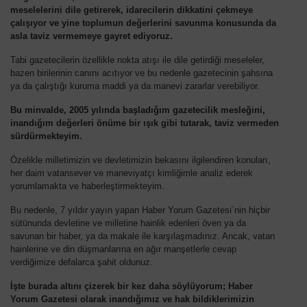
meselelerini dile getirerek, idarecilerin dikkatini çekmeye
çalışıyor ve yine toplumun değerlerini savunma konusunda da
asla taviz vermemeye gayret ediyoruz.
Tabi gazetecilerin özellikle nokta atışı ile dile getirdiği meseleler,
bazen birilerinin canını acıtıyor ve bu nedenle gazetecinin şahsına
ya da çalıştığı kuruma maddi ya da manevi zararlar verebiliyor.
Bu minvalde, 2005 yılında başladığım gazetecilik mesleğini,
inandığım değerleri önüme bir ışık gibi tutarak, taviz vermeden
sürdürmekteyim.
Özelikle milletimizin ve devletimizin bekasını ilgilendiren konuları,
her daim vatansever ve maneviyatçı kimliğimle analiz ederek
yorumlamakta ve haberleştirmekteyim.
Bu nedenle, 7 yıldır yayın yapan Haber Yorum Gazetesi´nin hiçbir
sütünunda devletine ve milletine hainlik edenleri öven ya da
savunan bir haber, ya da makale ile karşılaşmadınız. Ancak, vatan
hainlerine ve din düşmanlarına en ağır manşetlerle cevap
verdiğimize defalarca şahit oldunuz.
İşte burada altını çizerek bir kez daha söylüyorum; Haber
Yorum Gazetesi olarak inandığımız ve hak bildiklerimizin