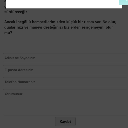
engeller koymaya çalışan hainlere, bölücülere ve yoldan
çıkmışlara inat dik durmayı, hak ve hakikatlari yazmayı
sürdüreceğiz.
Ancak İnegöllü hemşerilerimizden küçük bir ricam var. Ne olur,
dualarınızı ve manevi desteğinizi bizlerden esirgemeyin, olur
mu?
Kaydet