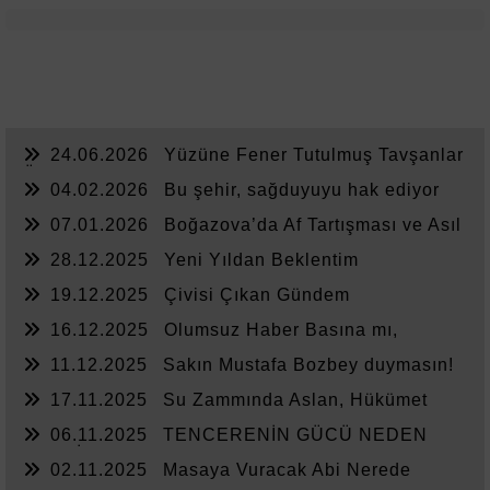
24.06.2026
Yüzüne Fener Tutulmuş Tavşanlar
Ülkesi
04.02.2026
Bu şehir, sağduyuyu hak ediyor
07.01.2026
Boğazova’da Af Tartışması ve Asıl
Sorun
28.12.2025
Yeni Yıldan Beklentim
19.12.2025
Çivisi Çıkan Gündem
16.12.2025
Olumsuz Haber Basına mı,
Yönetime mi Yazar?
11.12.2025
Sakın Mustafa Bozbey duymasın!
17.11.2025
Su Zammında Aslan, Hükümet
Zammında Kedi
06.11.2025
TENCERENİN GÜCÜ NEDEN
YETMİYOR?
02.11.2025
Masaya Vuracak Abi Nerede