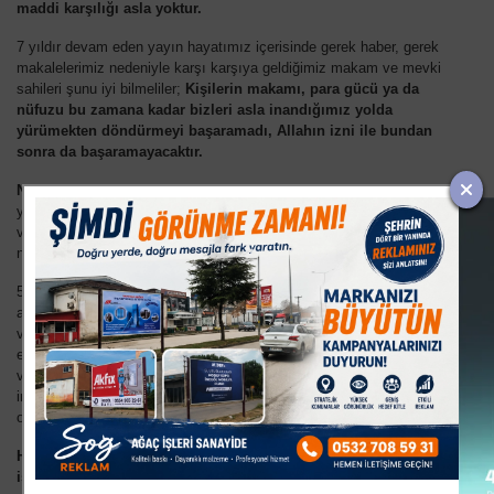
maddi karşılığı asla yoktur.
7 yıldır devam eden yayın hayatımız içerisinde gerek haber, gerek
makalelerimiz nedeniyle karşı karşıya geldiğimiz makam ve mevki
sahileri şunu iyi bilmeliler;
Kişilerin makamı, para gücü ya da
nüfuzu bu zamana kadar bizleri asla inandığımız yolda
yürümekten döndürmeyi başaramadı, Allahın izni ile bundan
sonra da başaramayacaktır.
Ne demek istiyorum;
yaptığımız haberlerden ve köşe
yazılarımızdan ötürü, şahsıma ve gazetemize maddi manevi ayar
vermek isteyenler, bizleri ne gazetecilik mesleğinden soğutabilir,
nede inandığımız doğrulardan vazgeçmemize neden olur.
5 yıl önce eli kanlı terör örgütü PKK´lılara manşetlerden verdiğimiz
ayar gibi, 17-25 Aralık darbe girişiminden 15 gün önce FETÖ´cülere
verdiğimiz ayar gibi, sosyal medya üzerinden peygamber
efendimize hakaret eden CHP´li Eski Vekil Hüseyin Aygün´e
verdiğimiz ayar gibi, İnegölümüzü, vatanımızı, aziz milletimizi ve
inancımızı para cezalarına ve karakollara çektirilme pahasına da
olsa savunmaya Allah güç verdiği müddetçe devam edeceğiz.
Hülasa; Bizler kendi öz sermayesi kurulmuş bu gazete ile
istihdama ve ekonomiye katkı sağlamaya çalışırıken, önümüze