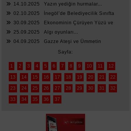
14.10.2025
Yazın yediğin hurmalar...
02.10.2025
İnegöl’de Belediyecilik Sınıfta
Kaldı
30.09.2025
Ekonominin Çürüyen Yüzü ve
Sessiz Kalanlar
25.09.2025
Algı oyunları...
04.09.2025
Gazze Ateşi ve Ümmetin
Sessizliği
Sayfa:
1
2
3
4
5
6
7
8
9
10
11
12
13
14
15
16
17
18
19
20
21
22
23
24
25
26
27
28
29
30
31
32
33
34
35
36
37