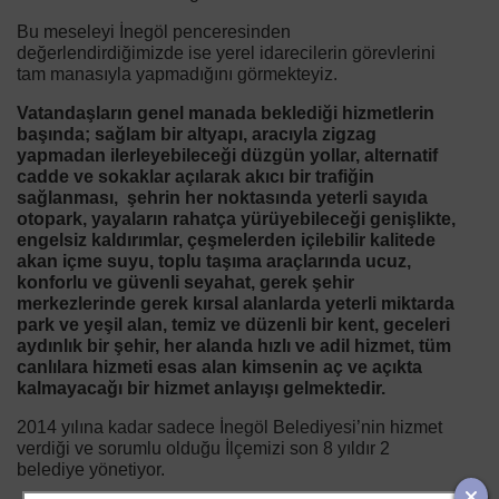
Bu meseleyi İnegöl penceresinden
değerlendirdiğimizde ise yerel idarecilerin görevlerini
tam manasıyla yapmadığını görmekteyiz.
Vatandaşların genel manada beklediği hizmetlerin
başında; sağlam bir altyapı, aracıyla zigzag
yapmadan ilerleyebileceği düzgün yollar, alternatif
cadde ve sokaklar açılarak akıcı bir trafiğin
sağlanması, şehrin her noktasında yeterli sayıda
otopark, yayaların rahatça yürüyebileceği genişlikte,
engelsiz kaldırımlar, çeşmelerden içilebilir kalitede
akan içme suyu, toplu taşıma araçlarında ucuz,
konforlu ve güvenli seyahat, gerek şehir
merkezlerinde gerek kırsal alanlarda yeterli miktarda
park ve yeşil alan, temiz ve düzenli bir kent, geceleri
aydınlık bir şehir, her alanda hızlı ve adil hizmet, tüm
canlılara hizmeti esas alan kimsenin aç ve açıkta
kalmayacağı bir hizmet anlayışı gelmektedir.
2014 yılına kadar sadece İnegöl Belediyesi’nin hizmet
verdiği ve sorumlu olduğu İlçemizi son 8 yıldır 2
belediye yönetiyor.