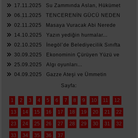
17.11.2025
Su Zammında Aslan, Hükümet
Zammında Kedi
06.11.2025
TENCERENİN GÜCÜ NEDEN
YETMİYOR?
02.11.2025
Masaya Vuracak Abi Nerede
14.10.2025
Yazın yediğin hurmalar...
02.10.2025
İnegöl’de Belediyecilik Sınıfta
Kaldı
30.09.2025
Ekonominin Çürüyen Yüzü ve
Sessiz Kalanlar
25.09.2025
Algı oyunları...
04.09.2025
Gazze Ateşi ve Ümmetin
Sessizliği
Sayfa:
1
2
3
4
5
6
7
8
9
10
11
12
13
14
15
16
17
18
19
20
21
22
23
24
25
26
27
28
29
30
31
32
33
34
35
36
37