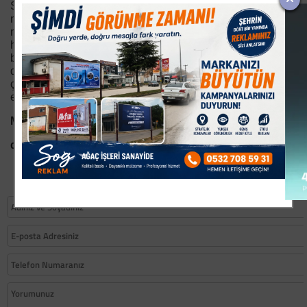
Son 8 yıla baktığımızda ise yerel yönetimlerin hizmet
noktasında zafiyet gösterdiğine, dolayısıyla halkın
memnun olmadığını görmekteyiz. Büyükşehir yasasıyla
hizmet ve idare sorumluluğu olan iki belediyenin
birbiriyle uyuşmadığına, sorumluluk almaktan kaçtığına
dolayısıyla da İnegöl’de var olan sorunların ivedilikle
çözülemediğine, aksine sorunlara yeni sorunlar
eklendiğine şahit olmaktayız.
Mesela…
devamı yarın HABER YORUM GAZETESİ'NDE